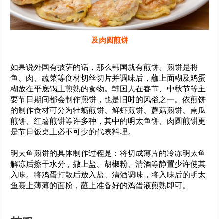
及肉圆煎饼
如果说外国有披萨的话，那么韩国就有煎饼。煎饼是将
鱼、肉、蔬菜等食材切丝切片并调味后，蘸上面糊及鸡蛋
糊放在平底锅上煎熟的食物。韩国人在春节、中秋节等主
要节日期间都会制作煎饼，也是旧时的风俗之一。依煎饼
的制作食材可分为牡蛎煎饼、鲜虾煎饼、蘑菇煎饼、南瓜
煎饼、红薯煎饼等许多种，其中的明太鱼饼、肉圆煎饼更
是节日饭桌上必不可少的代表料理。
明太鱼煎饼的具体制作过程是：将切成薄片的冷冻明太鱼
解冻后擦干水分，撒上盐、胡椒粉、清酒等静置少许使其
入味。将鸡蛋打散后放入盐、清酒调味，将入味后的明太
鱼裹上薄薄的面粉，蘸上准备好的鸡蛋液煎熟即可。