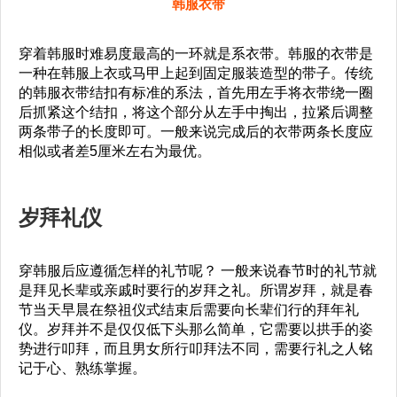
韩服衣带
穿着韩服时难易度最高的一环就是系衣带。韩服的衣带是
一种在韩服上衣或马甲上起到固定服装造型的带子。传统
的韩服衣带结扣有标准的系法，首先用左手将衣带绕一圈
后抓紧这个结扣，将这个部分从左手中掏出，拉紧后调整
两条带子的长度即可。一般来说完成后的衣带两条长度应
相似或者差5厘米左右为最优。
岁拜礼仪
穿韩服后应遵循怎样的礼节呢？ 一般来说春节时的礼节就
是拜见长辈或亲戚时要行的岁拜之礼。所谓岁拜，就是春
节当天早晨在祭祖仪式结束后需要向长辈们行的拜年礼
仪。岁拜并不是仅仅低下头那么简单，它需要以拱手的姿
势进行叩拜，而且男女所行叩拜法不同，需要行礼之人铭
记于心、熟练掌握。