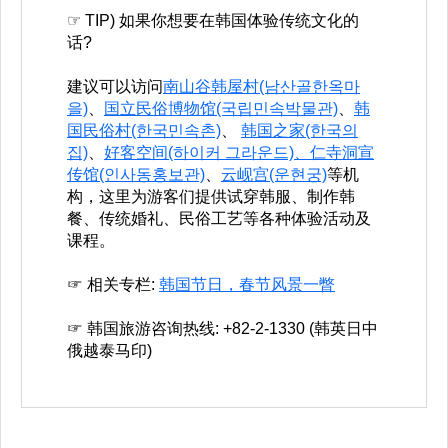
☞ TIP) 如果你想要在韩国体验传统文化的
话?
建议可以访问
南山谷韩屋村(남산골한옥마
을)
、
国立民俗博物馆(국립민속박물관)
、
韩
国民俗村(한국민속촌)
、
韩国之家(한국의
집)
、
好客空间(하이커 그라운드)、
仁寺洞宣
传馆(인사동홍보관)
、
云岘宫(운현궁)
等机
构，这里为游客们提供试穿韩服、制作韩
餐、传统婚礼、民俗工艺等各种体验活动及
课程。
☞ 相关专栏:
韩国节日，春节风景一瞥
☞ 韩国旅游咨询热线: +82-2-1330 (韩英日中
俄越泰马印)