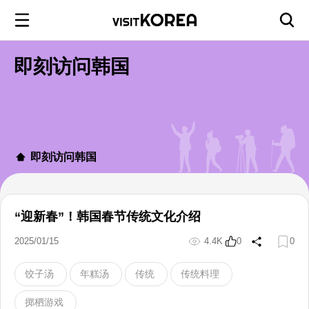
即刻访问韩国
即刻访问韩国
“迎新春”！韩国春节传统文化介绍
2025/01/15
4.4K
0
0
饺子汤
年糕汤
传统
传统料理
掷柶游戏