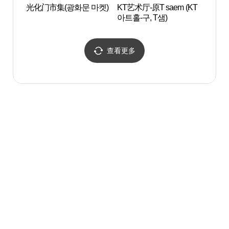
光化门市集(광화문 마켓)
KT艺术厅-原T saem (KT
韩国历
아트홀-구, T샘)
국역사
查看更多