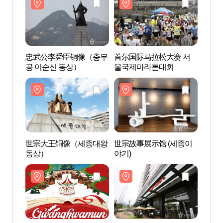
忠武公李舜臣铜像（충무
首尔国际马拉松大赛 서
世宗故
공 이순신 동상）
울국제마라톤대회
야기)
世宗大王铜像（세종대왕
世宗故事展示馆 (세종이
世宗文
동상）
야기)
회관)