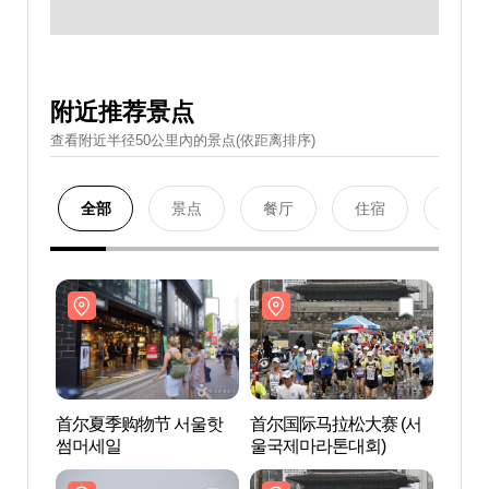
附近推荐景点
查看附近半径50公里內的景点(依距离排序)
全部
景点
餐厅
住宿
购物
首尔夏季购物节 서울핫
首尔国际马拉松大赛 (서
忠武
썸머세일
울국제마라톤대회)
공 이