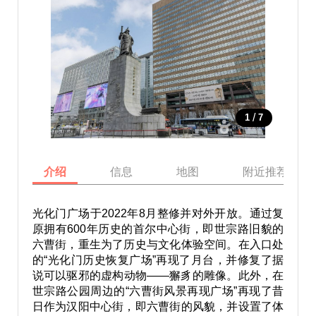
/
1
7
介绍
信息
地图
附近推荐景点
光化门广场于
2022
年
8
月整修并对外开放。通过复
原拥有
600
年历史的首尔中心街，即世宗路旧貌的
六曹街，重生为了历史与文化体验空间。在入口处
的“光化门历史恢复广场”再现了月台，并修复了据
说可以驱邪的虚构动物——獬豸的雕像。此外，在
世宗路公园周边的“六曹街风景再现广场”再现了昔
日作为汉阳中心街，即六曹街的风貌，并设置了体