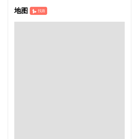
地图
找路