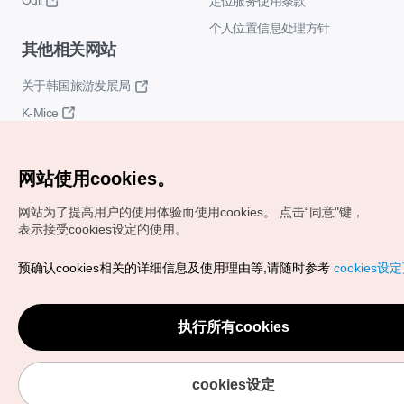
Odii
定位服务使用条款
个人位置信息处理方针
其他相关网站
关于韩国旅游发展局
K-Mice
网站使用cookies。
网站为了提高用户的使用体验而使用cookies。
点击“同意"键，
表示接受cookies设定的使用。
Copyrights (c) 韩国旅游发展局版权所有
预确认cookies相关的详细信息及使用理由等,请随时参考
cookies设
如有相关疑问或建议，欢迎来信。
VISITKOREA官方邮箱
chnsim@knto.or.kr
执行所有cookies
cookies设定