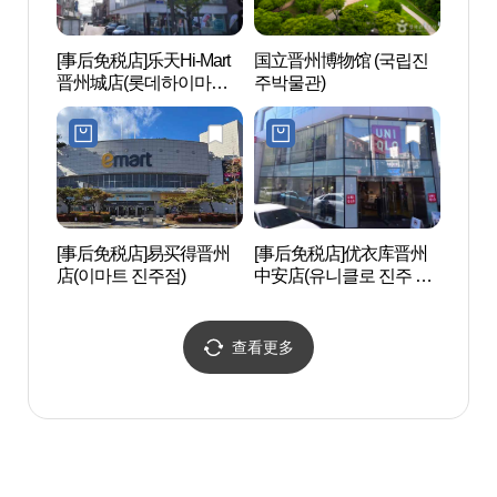
[事后免税店]乐天Hi-Mart
国立晋州博物馆 (국립진
晉州傳
晋州城店(롯데하이마트
주박물관)
소싸움
진주성점)
[事后免税店]易买得晋州
[事后免税店]优衣库晋州
康州池
店(이마트 진주점)
中安店(유니클로 진주 중
안점)
查看更多