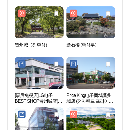
晋州城（진주성）
矗石楼 (촉석루）
晋州
[事后免税店]LG电子
Price King电子商城晋州
国立晋
BEST SHOP晋州城店(LG
城店 (전자랜드 프라이스
주박물
전자 베스트샵 진주성점)
킹 진주성점)