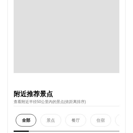
附近推荐景点
查看附近半径50公里內的景点(依距离排序)
全部
景点
餐厅
住宿
购物