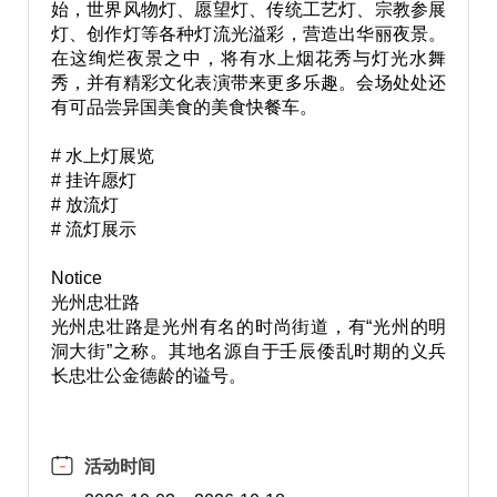
始，世界风物灯、愿望灯、传统工艺灯、宗教参展
灯、创作灯等各种灯流光溢彩，营造出华丽夜景。
在这绚烂夜景之中，将有水上烟花秀与灯光水舞
秀，并有精彩文化表演带来更多乐趣。会场处处还
有可品尝异国美食的美食快餐车。
# 水上灯展览
# 挂许愿灯
# 放流灯
# 流灯展示
Notice
光州忠壮路
光州忠壮路是光州有名的时尚街道，有“光州的明
洞大街”之称。其地名源自于壬辰倭乱时期的义兵
长忠壮公金德龄的谥号。
活动时间