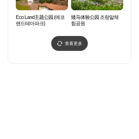
Eco Land主题公园 (에코
矮马体验公园 조랑말체
矮马
랜드테마파크)
험공원
험공
查看更多