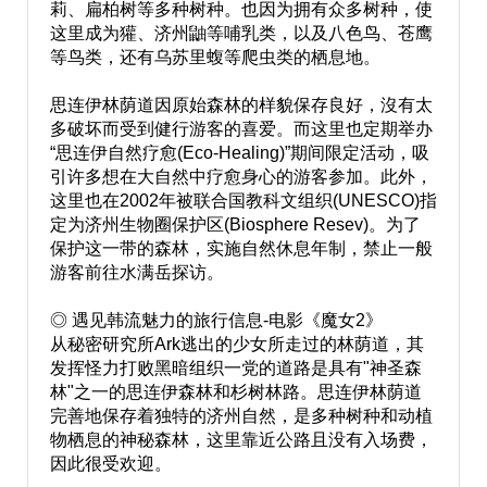
莉、扁柏树等多种树种。也因为拥有众多树种，使
这里成为獾、济州鼬等哺乳类，以及八色鸟、苍鹰
等鸟类，还有乌苏里蝮等爬虫类的栖息地。
思连伊林荫道因原始森林的样貌保存良好，沒有太
多破坏而受到健行游客的喜爱。而这里也定期举办
“思连伊自然疗愈(Eco-Healing)”期间限定活动，吸
引许多想在大自然中疗愈身心的游客参加。此外，
这里也在2002年被联合国教科文组织(UNESCO)指
定为济州生物圈保护区(Biosphere Resev)。为了
保护这一带的森林，实施自然休息年制，禁止一般
游客前往水满岳探访。
◎ 遇见韩流魅力的旅行信息-电影《魔女2》
从秘密研究所Ark逃出的少女所走过的林荫道，其
发挥怪力打败黑暗组织一党的道路是具有"神圣森
林"之一的思连伊森林和杉树林路。思连伊林荫道
完善地保存着独特的济州自然，是多种树种和动植
物栖息的神秘森林，这里靠近公路且没有入场费，
因此很受欢迎。