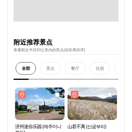
附近推荐景点
查看附近半径50公里內的景点(依距离排序)
全部
景点
餐厅
住宿
购物
济州迷你乐园 (제주미니
山君不离 (산굼부리)
济州迷