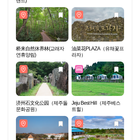
랜드)
랜드)
桥来自然休养林(교래자
油菜花PLAZA（유채꽃프
桥来
연휴양림)
라자）
연휴양
济州石文化公园（제주돌
Jeju Best Hill（제주베스
济州
문화공원）
트힐）
문화