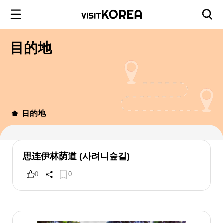
目的地
目的地
思连伊林荫道 (사려니숲길)
0
0