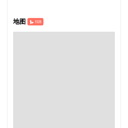
地图
找路