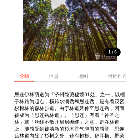
/
1
6
介绍
信息
地图
附近推荐景点
思连伊林荫道为「济州隐藏秘境31处」之一，以榧
子林路为起点，橫跨水满岳和思连岳，是有着茂密
杉树林的森林步道。由于林道延伸至思连岳，因而
被成为「思连岳林道」。「思连」有着「神圣之
林」或「丝线不散开层层缠绕」之意，走在林道
上，能感受到被清新的杉木香气包围的感觉。思连
岳林道內除了杉树之外，还有抱栎、鹅耳枥、野茉