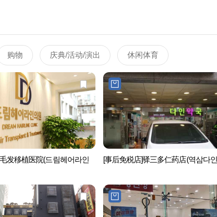
购物
庆典/活动/演出
休闲体育
毛发移植医院(드림헤어라인
[事后免税店]驿三多仁药店(역삼다인