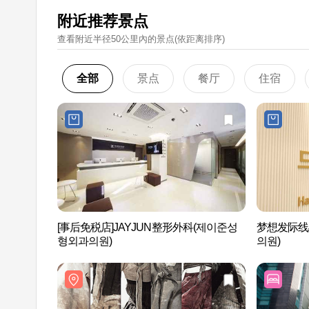
附近推荐景点
查看附近半径50公里內的景点(依距离排序)
全部
景点
餐厅
住宿
[事后免税店]JAYJUN整形外科(제이준성
梦想发际线
형외과의원)
의원)