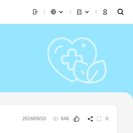
2024/09/10
646
0