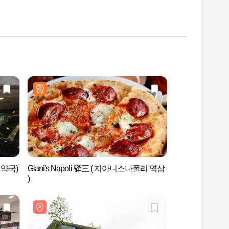
약국)
Giani's Napoli 驿三 ( 지아니스나폴리 역삼
LG艺术中心（L
)