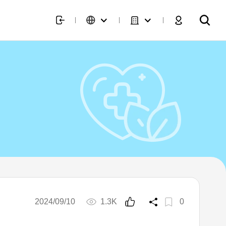
2024/09/10
1.3K
0