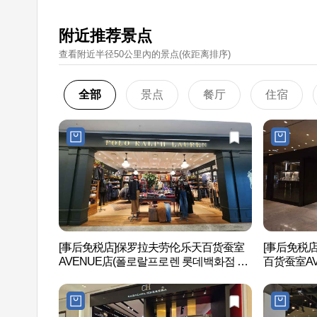
附近推荐景点
查看附近半径50公里內的景点(依距离排序)
全部
景点
餐厅
住宿
[事后免税店]保罗拉夫劳伦乐天百货蚕室
[事后免税店
AVENUE店(폴로랄프로렌 롯데백화점 잠
百货蚕室AV
실 에비뉴엘점)
점 잠실 에