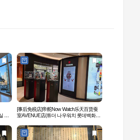
[事后免税店]帝舵Now Watch乐天百货蚕
乐天世界塔SEOUL
실 에
室AVENUE店(튜더 나우워치 롯데백화점
울스카이
잠실 에비뉴엘점)