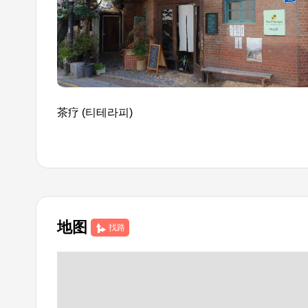
茶疗 (티테라피)
地图
找路