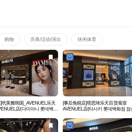
购物
庆典/活动/演出
休闲体育
]玳美雅韩国_AVENUEL乐天
[事后免税店]塔思琦乐天百货蚕室
ENUEL店(다미아니 롯데백화
AVENUEL店(타사키 롯데백화점 잠
비뉴엘점)
비뉴엘점)