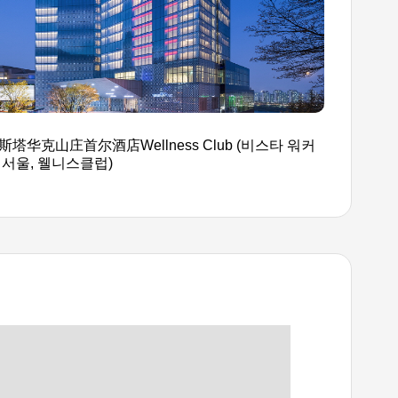
斯塔华克山庄首尔酒店Wellness Club (비스타 워커
 서울, 웰니스클럽)