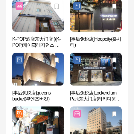
K-POP酒店东大门店 ((K-
[事后免税店]Hoopcity(훕시
光熙门
POP)케이팝레지던스 동
티)
대문점)
[事后免税店]queens
[事后免税店]Lockerdium
东大门
bucket(쿠엔즈버킷)
Park东大门店(라커디움파
대문디
크 동대문점)