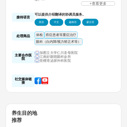
*商品服务内容
+查看更多
介绍并预约拥有健康旅游景点和高超医疗技术的韩国
国内医院，助您享受到可以同时进行的特别旅游。
可以提供介绍翻译的协调员服务。
海外当地签约分公司（伙伴）公司提供指南服务
接待语言
以患者量身定做型服务为基础的内容制作及预约服务
英语
中文
越南语
蒙古语
根据患者的健康状态，提供可以方便利用的旅游套餐
在C33VISA(医疗旅游签证)网站提供医疗旅游签证申
请及商品链接服务
体检
癌症患者等重症治疗
*医疗商品品牌
处理商品
Medi Well come产品：体检/一般诊疗（轻症/重症/女
眼科（白内障/视力矫正术等）
性/预防/眼科等）服务
加图立大学仁川圣母医院
主要合作医
江南好眼睛眼科诊所
院
世檀塔泌尿外科医院
社交媒体链
接
养生目的地
推荐