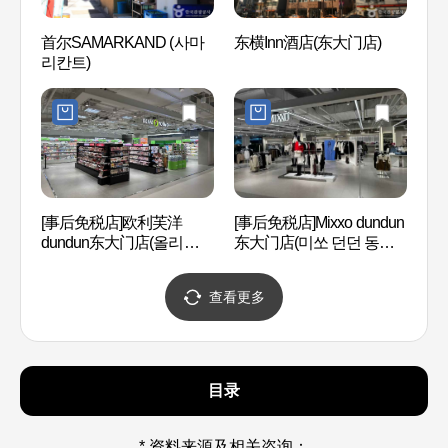
首尔SAMARKAND (사마
东横Inn酒店(东大门店)
东大门
리칸트)
대문디
[事后免税店]欧利芙洋
[事后免税店]Mixxo dundun
奖忠
dundun东大门店(올리브영
东大门店(미쏘 던던 동대
관）
던던 동대문점)
문점)
查看更多
目录
* 资料来源及相关咨询：