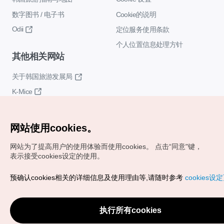
数字图书 / 电子书
Cookie的说明
Odii
定位服务使用条款
个人位置信息处理方针
其他相关网站
关于韩国旅游发展局
K-Mice
网站使用cookies。
网站为了提高用户的使用体验而使用cookies。
点击“同意"键，
表示接受cookies设定的使用。
Copyrights (c) 韩国旅游发展局版权所有
预确认cookies相关的详细信息及使用理由等,请随时参考
cookies设
如有相关疑问或建议，欢迎来信。
VISITKOREA官方邮箱
chnsim@knto.or.kr
执行所有cookies