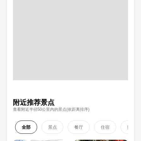
附近推荐景点
查看附近半径50公里內的景点(依距离排序)
全部
景点
餐厅
住宿
购物