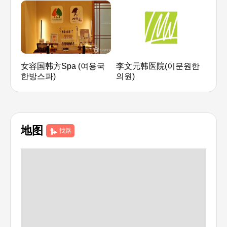
女容国韩方Spa (여용국
李文元韩医院(이문원한
茶疗
한방스파)
의원)
地图
找路