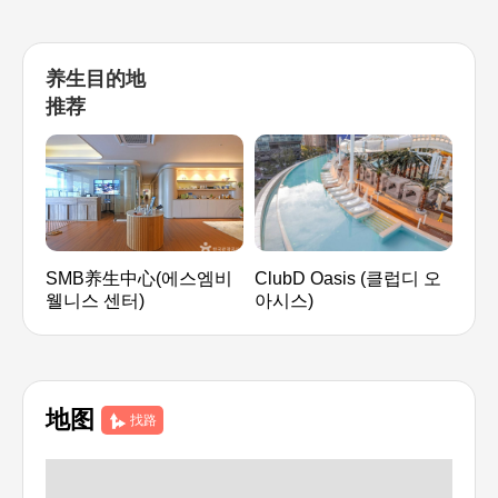
养生目的地
推荐
SMB养生中心(에스엠비
ClubD Oasis (클럽디 오
新世
웰니스 센터)
아시스)
乐园
地图
找路