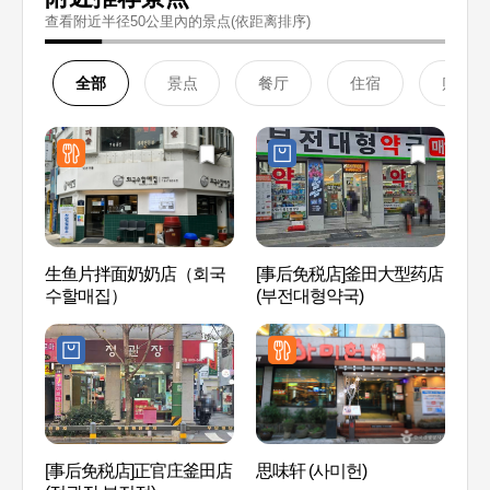
查看附近半径50公里內的景点(依距离排序)
全部
景点
餐厅
住宿
购物
生鱼片拌面奶奶店（회국
[事后免税店]釜田大型药店
西面1
수할매집）
(부전대형약국)
[事后免税店]正官庄釜田店
思味轩 (사미헌)
田浦