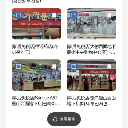
(정관장 부전점)
길）
[事后免税店]很近药店(가
[事后免税店]大创西面地下
虎川村
까운약국)
商街中央购物中心店(다이
소 서면지하상가중앙몰점)
釜山
[事后免税店]Sunrise A&T
[事后免税店]谜尚釜山西面
관
釜山西面地下店(썬라이즈
地下店(미샤 부산서면지하
A&T 부산서면지하점)
점)
查看更多