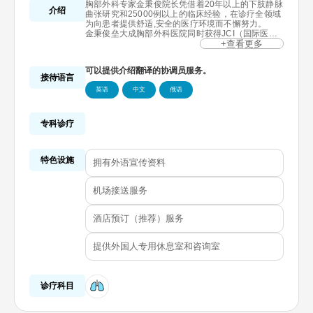
胸部外科专家金秉俊院长凭借着20年以上的下肢静脉
介绍
曲张研究和25000例以上的临床经验，在诊疗全领域
为向患者提供舒适,安全的医疗环境而不懈努力。
金秉俊垒大成胸部外科医院同时获得JCI（国际医疗
机构评价委员会认证）连续3次认证,KAHF（吸引外
+查看更多
国患者医疗机构评价指定制度）连续3次认证，以及
庆尚地区首次GHA认证，为患者提供国际水平的医疗
可以提供介绍翻译的协调员服务。
服务。
接待语言
这种高水平的医疗服务得到认可，获得了全球健康管
英语
中文
俄语
理有功奖励国务总理表彰，被法务部指定为2023年
医疗旅游优秀招揽机构。
垒大成通过现代医学倾向的最小创伤及非切开手术，
在“检查-诊疗-管理”整个过程中，以不复发治疗下肢
专科诊疗
静脉曲张为目标，治疗后也为痊愈和不复发治疗下肢
静脉曲张提供终生治疗保障。
特色设施
拥有外语宣传资料
机场接送服务
酒店预订（推荐）服务
提供外国人专用休息室和咨询室
诊疗科目