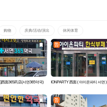
购物
庆典/活动/演出
休闲体育
]西面365药店(서면365약국)
IONPARTY 西面 ( 아이온파티 서면 )