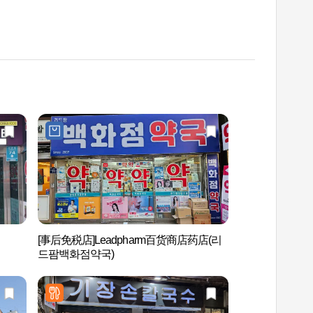
[事后免税店]Leadpharm百货商店药店(리
西面1号街 (서면1
드팜백화점약국)