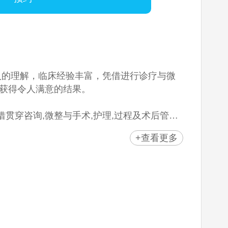
入的理解，临床经验丰富，凭借进行诊疗与微
获得令人满意的结果。
贯穿咨询,微整与手术,护理,过程及术后管理
+查看更多
管理系统。各领域安排4名医疗人员，可轻松地
新仪器， 可进行虚拟整形模拟（Crisalix）