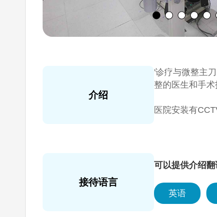
'诊疗与微整主
整的医生和手术
介绍
医院安装有CC
等的体系化且有
微调中心,手术
进行预约,咨询
可以提供介绍翻
接待语言
拥有提升,皮肤美
英语
（虚拟再现面部