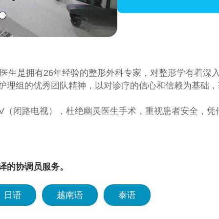
刀医生是拥有26年经验的整形外科专家，对整形学有着深
护理组的优秀团队精神，以对诊疗的信心和信赖为基础，
TV（闭路电视），杜绝幽灵医生手术，重视患者安全，凭借
效的系统，打造舒适,稳定的诊疗环境。
中心分层运营，空间独立，按不同的诊疗运营各自的集中
,微整,手术，也可选择符合顾客需求的医疗人员。
译的协调员服务。
容,医疗（全HD内窥镜,3D-CT）器械等诊疗所需的大中型最
日语
越南语
泰语
,胸部,体型,皮肤的微整与手术变化）。