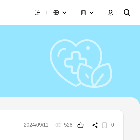
2024/09/11
528
0