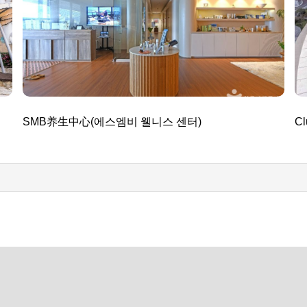
SMB养生中心(에스엠비 웰니스 센터)
C