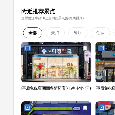
附近推荐景点
查看附近半径50公里內的景点(依距离排序)
全部
景点
餐厅
住宿
[事后免税店]西面多情药店(서면다정약국)
[事后免税店