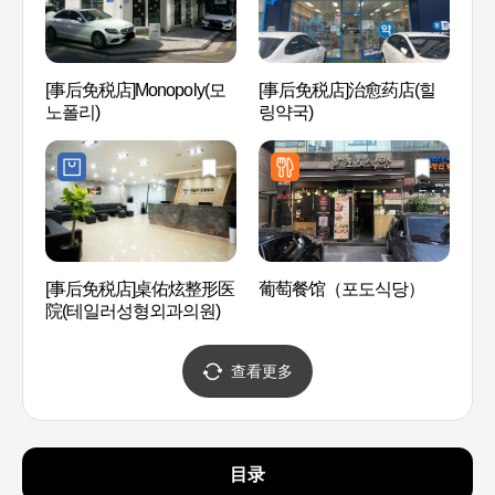
[事后免税店]Monopoly(모
[事后免税店]治愈药店(힐
Kor
노폴리)
링약국)
아나 
[事后免税店]桌佑炫整形医
葡萄餐馆（포도식당）
岛山公
院(테일러성형외과의원)
查看更多
目录