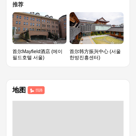
推荐
首尔Mayfield酒店 (메이
首尔韩方振兴中心 (서울
女容
필드호텔 서울)
한방진흥센터)
한방
地图
找路