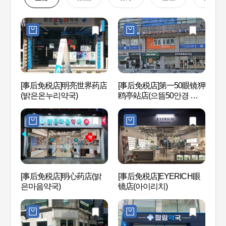
[事后免税店]明亮世界药店
[事后免税店]第一50眼镜狎
Hill 
(밝은온누리약국)
鸥亭站店(으뜸50안경 압
구정역점)
[事后免税店]明心药店(밝
[事后免税店]EYERICH眼
L CR
은마음약국)
镜店(아이리치)