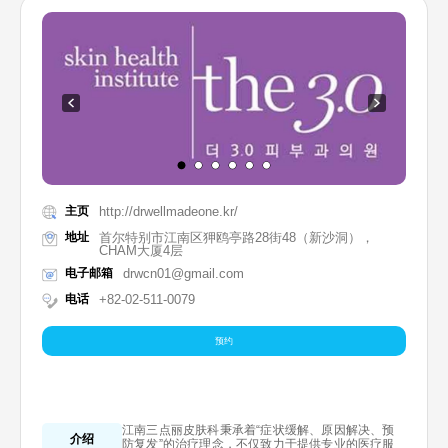
主页
http://drwellmadeone.kr/
地址
首尔特别市江南区狎鸥亭路28街48（新沙洞），
CHAM大厦4层
电子邮箱
drwcn01@gmail.com
电话
+82-02-511-0079
预约
江南三点丽皮肤科秉承着“症状缓解、原因解决、预
介绍
防复发”的治疗理念，不仅致力于提供专业的医疗服