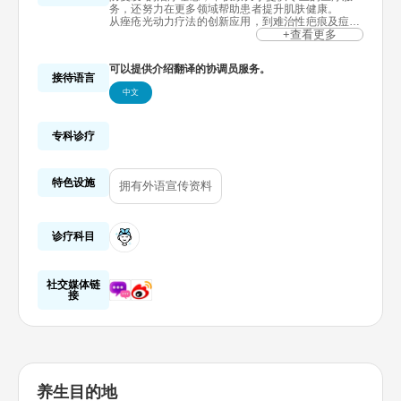
务，还努力在更多领域帮助患者提升肌肤健康。
从痤疮光动力疗法的创新应用，到难治性疤痕及痘坑
修复，再到以全面皮肤管理为核心的自然抗衰老项
+查看更多
目，我们不断追求卓越与突破。为减少药物副作用对
患者的影响，江南三点丽皮肤科自主研发了一种无需
可以提供介绍翻译的协调员服务。
口服药物且几乎没有副作用的痤疮治疗方案。同时，
接待语言
我们还创新了难治性疤痕修复技术，并在日本举办的
中文
东亚皮肤科学会上荣获殊荣。
黄恩珠代表院长作为国际知名皮肤科专家，曾多次应
邀在美国皮肤科学会、中国及欧洲国家进行学术分
享，展示了我们在痤疮及疤痕治疗领域的卓越成就。
专科诊疗
通过多年的研究与临床实践，我们坚信：皮肤和身体
本身拥有强大的自我修复能力。只要了解皮肤变化的
根本原因，并进行科学的皮肤管理，每个人都可以拥
特色设施
有健康、自信的肌肤。
拥有外语宣传资料
从紧急症状缓解的1.0时代，到根本原因解决的2.0时
代，再到预防问题复发的3.0时代，江南三点丽皮肤
科始终致力于帮助每一位顾客重拾肌肤的健康与美
丽。
诊疗科目
社交媒体链
接
养生目的地