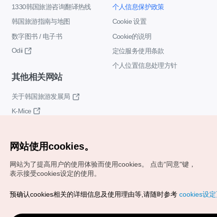
1330韩国旅游咨询翻译热线
个人信息保护政策
韩国旅游指南与地图
Cookie 设置
数字图书 / 电子书
Cookie的说明
Odii
定位服务使用条款
个人位置信息处理方针
其他相关网站
关于韩国旅游发展局
K-Mice
网站使用cookies。
网站为了提高用户的使用体验而使用cookies。
点击“同意"键，
表示接受cookies设定的使用。
Copyrights (c) 韩国旅游发展局版权所有
预确认cookies相关的详细信息及使用理由等,请随时参考
cookies设
如有相关疑问或建议，欢迎来信。
VISITKOREA官方邮箱