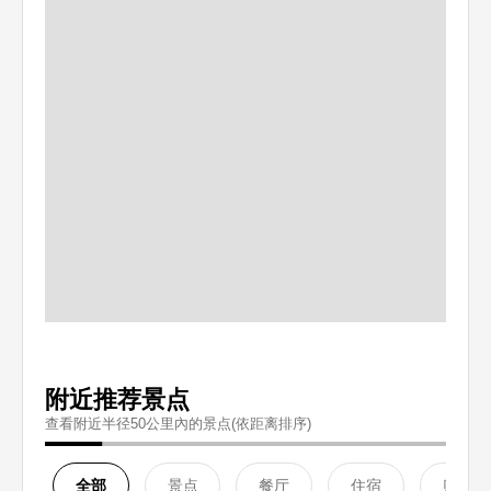
附近推荐景点
查看附近半径50公里內的景点(依距离排序)
全部
景点
餐厅
住宿
购物