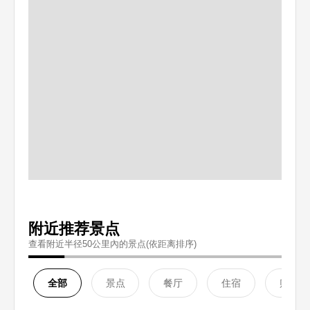
附近推荐景点
查看附近半径50公里內的景点(依距离排序)
全部
景点
餐厅
住宿
购物