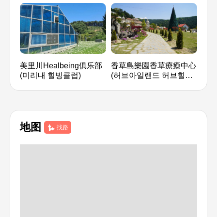
美里川Healbeing俱乐部
香草島樂園香草療癒中心
Aqu
(미리내 힐빙클럽)
(허브아일랜드 허브힐링
드 
센터)
地图
找路