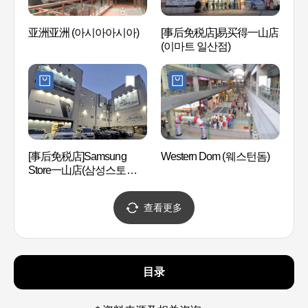
亚洲亚洲 (아시아아시아)
[事后免税店]易买得一山店
韩国传
(이마트 일산점)
통가옥
[事后免税店]Samsung
Western Dom (웨스턴돔)
EBS
Store一山店(삼성스토어
송국
일산)
查看更多
目录