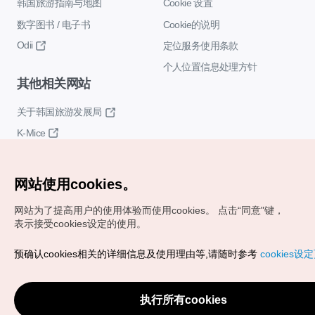
韩国旅游指南与地图
Cookie 设置
数字图书 / 电子书
Cookie的说明
Odii
定位服务使用条款
个人位置信息处理方针
其他相关网站
关于韩国旅游发展局
K-Mice
网站使用cookies。
网站为了提高用户的使用体验而使用cookies。
点击“同意"键，
表示接受cookies设定的使用。
Copyrights (c) 韩国旅游发展局版权所有
预确认cookies相关的详细信息及使用理由等,请随时参考
cookies设
如有相关疑问或建议，欢迎来信。
VISITKOREA官方邮箱
chnsim@knto.or.kr
执行所有cookies