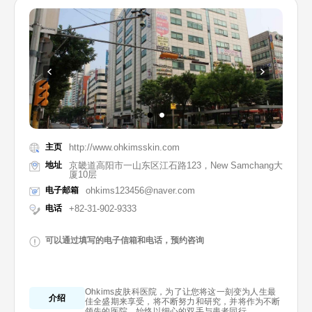
主页
http://www.ohkimsskin.com
地址
京畿道高阳市一山东区江石路123，New Samchang大
厦10层
电子邮箱
ohkims123456@naver.com
电话
+82-31-902-9333
可以通过填写的电子信箱和电话，预约咨询
Ohkims皮肤科医院，为了让您将这一刻变为人生最
介绍
佳全盛期来享受，将不断努力和研究，并将作为不断
领先的医院，始终以细心的双手与患者同行。