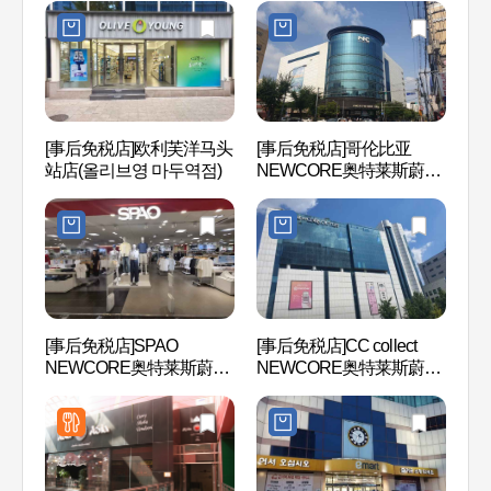
[事后免税店]欧利芙洋马头
[事后免税店]哥伦比亚
一山
站店(올리브영 마두역점)
NEWCORE奥特莱斯蔚山
원)
店(컬럼비아 뉴코아아울렛
일산점)
[事后免税店]SPAO
[事后免税店]CC collect
高阳
NEWCORE奥特莱斯蔚山
NEWCORE奥特莱斯蔚山
특구
店(스파오 뉴코아아울렛
店(씨씨콜렉트 뉴코아아울
일산점)
렛 일산점)