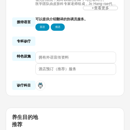
医学团队由皮肤科专家老师组成，Jo Hang-rae代表
院长是获得美国毛发移植手术资格证的皮肤科专家，
+查看更多
同时作为皮肤科学博士在纽约曼哈顿的Mount Sinai
大学医院学习美容皮肤外科国际专任课程，亲手从世
可以提供介绍翻译的协调员服务。
界级毛发移植大师Dr.Unger那里学到了毛发移植术。
接待语言
时间倒流，由Ohkims来实现。
英语
俄语
Ohkims的“秘密健康”计划与众不同，独树一帜。
Jo Hang-rae代表院长以20年的经验为基础，在健康
美容手术领域不断进行着创新，能令人感受到皮肤科
学细腻的匠人之手。
专科诊疗
特色设施
拥有外语宣传资料
酒店预订（推荐）服务
诊疗科目
养生目的地
推荐