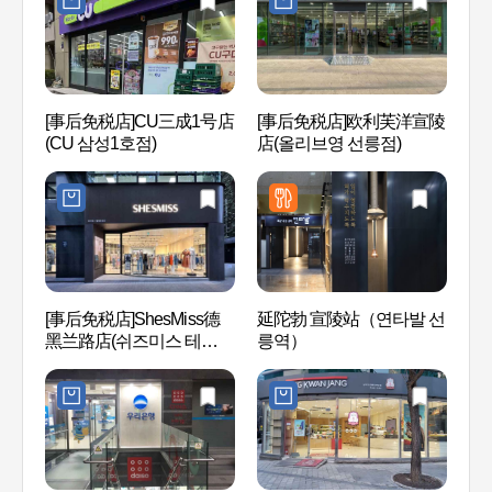
[事后免税店]CU三成1号店
[事后免税店]欧利芙洋宣陵
JW整
(CU 삼성1호점)
店(올리브영 선릉점)
(JW
[事后免税店]ShesMiss德
延陀勃 宣陵站（연타발 선
首尔
黑兰路店(쉬즈미스 테헤란
릉역）
教科
로점)
（서울
스코 