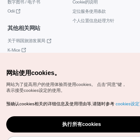
数字图书 / 电子书
Cookie的说明
Odii
定位服务使用条款
个人位置信息处理方针
其他相关网站
关于韩国旅游发展局
K-Mice
网站使用cookies。
网站为了提高用户的使用体验而使用cookies。
点击“同意"键，
表示接受cookies设定的使用。
Copyrights (c) 韩国旅游发展局版权所有
预确认cookies相关的详细信息及使用理由等,请随时参考
cookies设
如有相关疑问或建议，欢迎来信。
VISITKOREA官方邮箱
chnsim@knto.or.kr
执行所有cookies