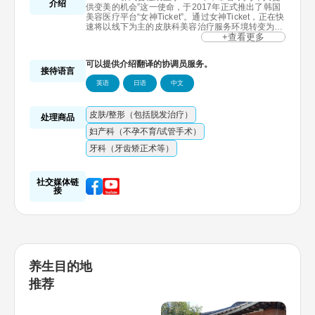
介绍
供变美的机会”这一使命，于2017年正式推出了韩国
美容医疗平台“女神Ticket”。通过女神Ticket，正在快
速将以线下为主的皮肤科美容治疗服务环境转变为线
上。
+查看更多
女神Ticket是解决皮肤科治疗市场信息差问题的平
台，发展势态迅猛。可以根据手机定位的位置搜索皮
可以提供介绍翻译的协调员服务。
肤治疗信息和评论，并使用手机预订和支付功能方便
接待语言
地使用韩国的皮肤科诊所。此外，还推出了韩国首个
英语
日语
中文
适用于外国人的“副作用安心护理”服务，引领着市场
的创新。
来韩的外国医疗游客可以使用“女神Ticket”的全球版
皮肤/整形（包括脱发治疗）
本，体验各国语言（英语,中文,日语）的预约,咨询,支
处理商品
付功能。
妇产科（不孕不育/试管手术）
牙科（牙齿矫正术等）
社交媒体链
接
养生目的地
推荐