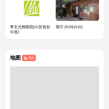
李文元韩医院(이문원한
茶疗 (티테라피)
HE
의원)
스)
地图
找路