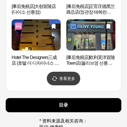
[事后免税店]大创宣陵店
[事后免税店]正官庄德黑兰
曹守正
(다이소 선릉점)
路总店(정관장 테헤란로본
한지그
점)
Hotel The Designers三成
[事后免税店]欧利芙洋宣陵
韩国综
店 (호텔 더 디자이너스 삼
Town店(올리브영 선릉타
한국
성점)
운점)
스)
查看更多
目录
* 资料来源及相关咨询：