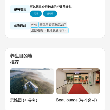
至今，在与越南医院和韩国医院的合作方面，我们公
司也发挥了很多主导作用。不仅与医院开展交流，还
可以提供介绍翻译的协调员服务。
与众多医院合作举办医生研修。
接待语言
英语
越南语
体检
癌症患者等重症治疗
处理商品
皮肤/整形（包括脱发治疗）
养生目的地
推荐
思惟园 (사유원)
Beaulounge (뷰라운지)
韩国
국전