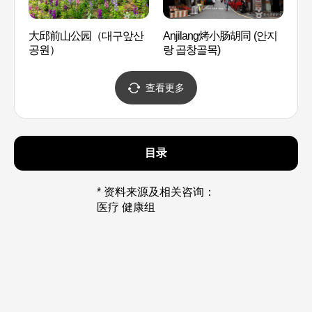
大邱前山公园（대구앞산
Anjilang烤小肠胡同 (안지
东山
공원）
랑 곱창골목)
덕)
查看更多
目录
* 资料来源及相关咨询：
医疗 健康组