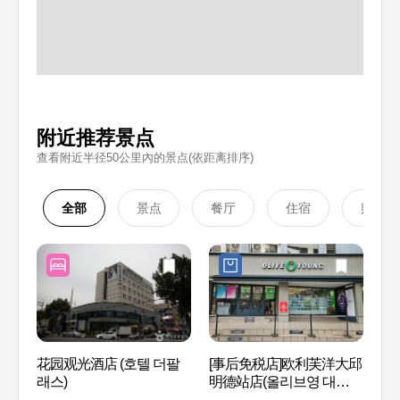
附近推荐景点
查看附近半径50公里內的景点(依距离排序)
全部
景点
餐厅
住宿
购物
花园观光酒店 (호텔 더팔
[事后免税店]欧利芙洋大邱
前山
래스)
明德站店(올리브영 대구명
리)
덕역점)