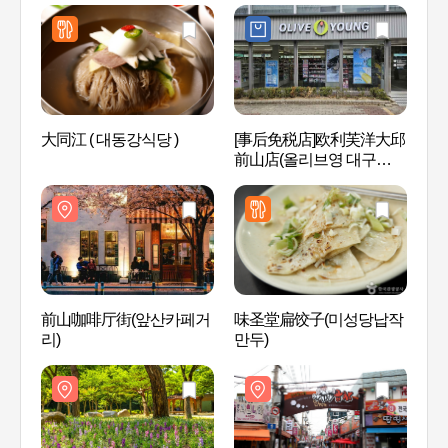
大同江 ( 대동강식당 )
[事后免税店]欧利芙洋大邱
Anji
前山店(올리브영 대구앞산
랑 곱
점)
前山咖啡厅街(앞산카페거
味圣堂扁饺子(미성당납작
洛东江
리)
만두)
승전기