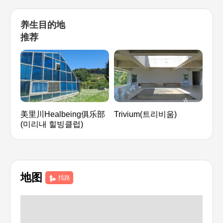
养生目的地
推荐
美里川Healbeing俱乐部
Trivium(트리비움)
Aqu
(미리내 힐빙클럽)
드 
地图
找路