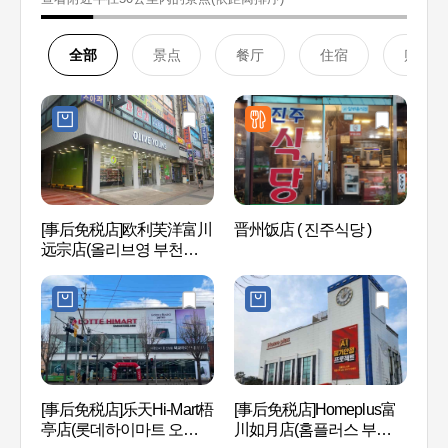
全部
景点
餐厅
住宿
购物
[事后免税店]欧利芙洋富川
晋州饭店 ( 진주식당 )
富川植
远宗店(올리브영 부천원종
점)
[事后免税店]乐天Hi-Mart梧
[事后免税店]Homeplus富
西首尔
亭店(롯데하이마트 오정
川如月店(홈플러스 부천여
수공원