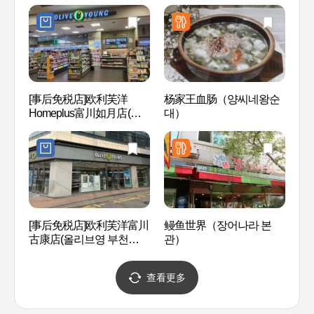
점)
월점)
[事后免税店]欧利芙洋
杨家王血肠（양씨네왕순
绿色
Homeplus富川如月店(올
대）
리브영 홈플러스부천여월
점)
富川中
[事后免税店]欧利芙洋富川
鳗鱼世界（장어나라 본
원
古康店(올리브영 부천고강
관）
점)
查看更多