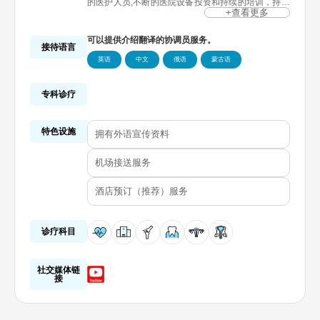
的医护人员,不断的医院设备投资和持续的培训，持续
成长壮大的医院。富川友利医院设有消化道内科中心,
+查看更多
关节脊椎中心,脑神经中心等专门中心，内科,神经科,
整形外科,脊柱外科,外科,泌尿医学科,妇产科,牙科等
可以提供介绍翻译的协调员服务。
诊疗科目，提供无需护理人员也可住院的护理综合服
接待语言
务。富川友利医院综合体检中心占地500坪，与公共
英语
中文
俄语
蒙古语
机关和多家企业签订了协议，可顺利进行疾病的早期
诊断和各诊疗科的事后管理。富川友利医院拥有优秀
的医疗设施，临近仁川机场,金浦机场。富川友利医院
将持续扩充基础设施，以满足想要利用韩国医疗服务
专科诊疗
的海外患者们的需求，提供各种便利。
特色设施
拥有外语宣传资料
机场接送服务
酒店预订（推荐）服务
诊疗科目
社交媒体链
接