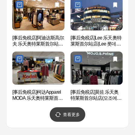
역점)
[事后免税店]阿迪达斯高尔
[事后免税店]Lee 乐天奥特
崇礼门
夫 乐天奥特莱斯首尔站店
莱斯首尔站店(Lee 롯데아
(아디다스골프 롯데아울렛
울렛 서울역점)
서울역점)
[事后免税店]柯达Apparel
[事后免税店]莫佐 乐天奥
白凡
MODA 乐天奥特莱斯首尔
特莱斯首尔站店(모조에스
场）
站店(코닥어패럴 롯데아울
핀 롯데아울렛 서울역점)
범 광
렛 서울역점)
查看更多