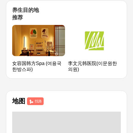
养生目的地
推荐
女容国韩方Spa (여용국
李文元韩医院(이문원한
首尔M
한방스파)
의원)
필드
地图
找路