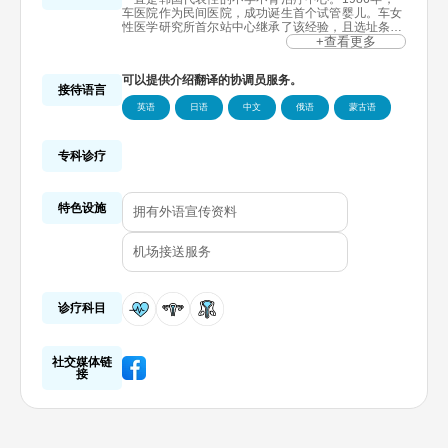
车医院作为民间医院，成功诞生首个试管婴儿。车女
性医学研究所首尔站中心继承了该经验，且选址条件
优越，位于首尔的中心——首尔站附近，方便国内外
+查看更多
不孕不育患者光临。通过仁川机场访问韩国的外国不
孕不育患者，不仅可以通过机场直达铁路方便快捷地
可以提供介绍翻译的协调员服务。
来到医院，还可以利用首都首尔卓越的基础设施（交
接待语言
通,旅游,住宿,餐厅等），在停留期间，享受安全舒适
英语
日语
中文
俄语
蒙古语
的不孕不育治疗。此外，居住在韩国国内的外国人,各
国大使馆相关人士,美军,在外同胞患者们，也前来车
女性医学研究所首尔站中心接受不孕不育治疗。
专科诊疗
特色设施
拥有外语宣传资料
机场接送服务
诊疗科目
社交媒体链
接