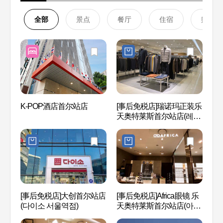
全部
景点
餐厅
住宿
购物
K-POP酒店首尔站店
[事后免税店]瑞诺玛正装乐
观光列
天奥特莱斯首尔站店(레노
일크루
마정장 롯데아울렛 서울역
점)
[事后免税店]大创首尔站店
[事后免税店]Africa眼镜 乐
首尔路
(다이소 서울역점)
天奥特莱斯首尔站店(아프
7017
리카안경 롯데아울렛 서울