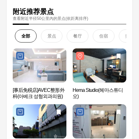
附近推荐景点
查看附近半径50公里內的景点(依距离排序)
全部
景点
餐厅
住宿
购物
[事后免税店]AVEC整形外
Hema Studio(헤마스튜디
Hema
科(아베크 성형외과의원)
오)
오)