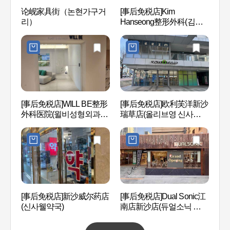
论岘家具街（논현가구거
[事后免税店]Kim
Spal
리）
Hanseong整形外科(김한
성성형외과의원)
COC
[事后免税店]WILL BE整形
[事后免税店]欧利芙洋新沙
南店
外科医院(윌비성형외과의
瑞草店(올리브영 신사서초
(강남
원)
점)
新沙洞
[事后免税店]新沙威尔药店
[事后免税店]Dual Sonic江
로수길
(신사웰약국)
南店新沙店(듀얼소닉 강남
신사점)