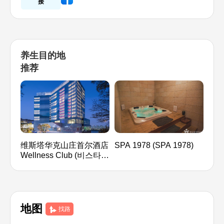
接
养生目的地
推荐
维斯塔华克山庄首尔酒店
SPA 1978 (SPA 1978)
HE
Wellness Club (비스타
스)
워커힐 서울, 웰니스클럽)
地图
找路