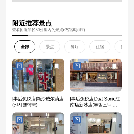
附近推荐景点
查看附近半径50公里內的景点(依距离排序)
全部
景点
餐厅
住宿
购物
[事后免税店]新沙威尔药店
[事后免税店]Dual Sonic江
Hema
(신사웰약국)
南店新沙店(듀얼소닉 강남
오)
신사점)