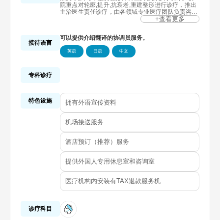
院重点对轮廓,提升,抗衰老,重建整形进行诊疗，推出
主治医生责任诊疗，由各领域专业医疗团队负责咨询
到术后护理等所有过程。自2014年开始，在美容整
+查看更多
形外科业界率先实行手术责任保证制。ONUL整形外
科以与众不同的技术力和自信,面向顾客的医疗服务哲
可以提供介绍翻译的协调员服务。
学，引入手术责任保证制，对顾客负责到底，竭尽所
接待语言
能。
英语
日语
中文
专科诊疗
特色设施
拥有外语宣传资料
机场接送服务
酒店预订（推荐）服务
提供外国人专用休息室和咨询室
医疗机构内安装有TAX退款服务机
诊疗科目