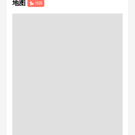
地图
找路