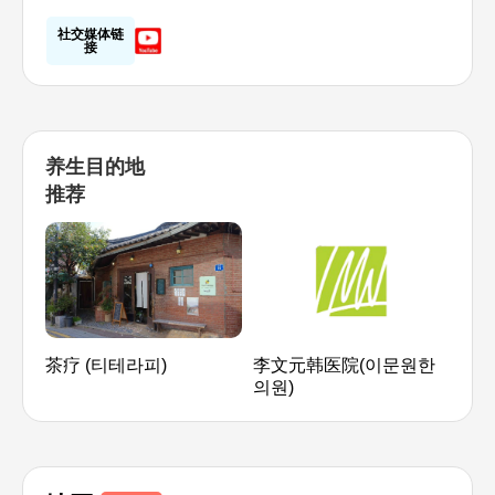
社交媒体链
接
养生目的地
推荐
茶疗 (티테라피)
李文元韩医院(이문원한
女容
의원)
한방