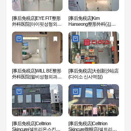
[事后免税店]EYE FIT整形
[事后免税店]Kim
林荫树
外科医院(아이핏성형외과
Hanseong整形外科(김한
Mas
의원)
성성형외과의원)
(구, 
[事后免税店]WILL BE整形
[事后免税店]大创新沙站店
后SPA
外科医院(윌비성형외과의
(다이소 신사역점)
원)
新沙洞
[事后免税店]Celltrion
[事后免税店]Celltrion
로수길
Skincure(셀트리온스킨큐
Skincure旗舰店(셀트리온