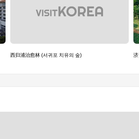
西归浦治愈林 (서귀포 치유의 숲)
济