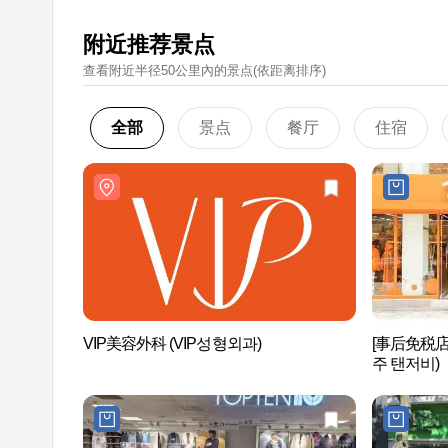
附近推荐景点
查看附近半径50公里內的景点(依距离排序)
全部
景点
餐厅
住宿
VIP美容外科 (VIP성형외과)
[事后免税店]I
주 탠저비)