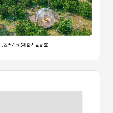
元蓝天农园 (제원 하늘농원)