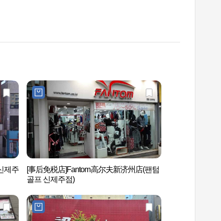
 신제주
[事后免税店]Fantom高尔夫新济州店(팬텀
VIP美容外科 (VI
골프 신제주점)