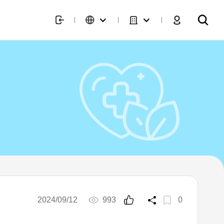
2024/09/12
993
0