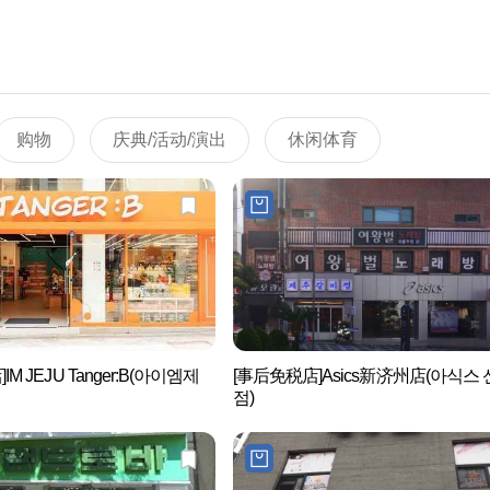
购物
庆典/活动/演出
休闲体育
M JEJU Tanger:B(아이엠제
[事后免税店]Asics新济州店(아식스
점)