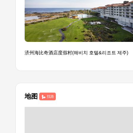
济州海比奇酒店度假村(해비치 호텔&리조트 제주)
地图
找路