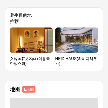
养生目的地
推荐
女容国韩方Spa (여용국
HEIDIHAUS(하이디하우
维
한방스파)
스)
Wel
워커
地图
找路