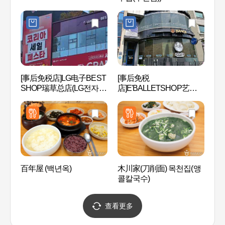
[事后免税店]LG电子BEST
[事后免税
韩电
SHOP瑞草总店(LG전자
店]E'BALLETSHOP艺术殿
전아
베스트샵 서초본점)
堂店(이발레샵 예술의전당
점)
百年屋 (백년옥)
木川家(刀削面) 목천집(앵
江南
콜칼국수)
查看更多