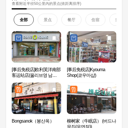
查看附近半径50公里內的景点(依距离排序)
全部
景点
餐厅
住宿
购物
[事后免税店]欧利芙洋南部
[事后免税店]Kyouma
艺术殿
客运站店(올리브영 남부터
Shop(쿄우마샵)
(예술
미널점)
관)
Bongsanok（봉산옥）
柳树家（牛眠店） (버드나
国立国
무집(우면점))