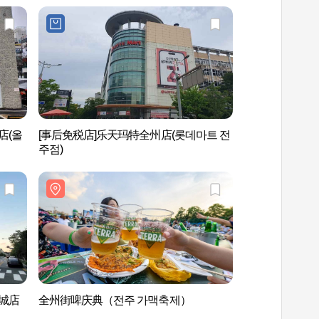
店(올
[事后免税店]乐天玛特全州店(롯데마트 전
三川2洞马格利街 (
주점)
新城店
全州街啤庆典（전주 가맥축제）
全州电影街(전주 