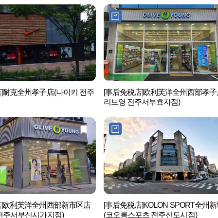
店]耐克全州孝子店(나이키 전주
[事后免税店]欧利芙洋全州西部孝子
리브영 전주서부효자점)
店]欧利芙洋全州西部新市区店
[事后免税店]KOLON SPORT全州
 전주서부신시가지점)
(코오롱스포츠 전주신도시점)