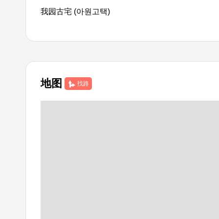
我园古宅 (아원고택)
地图
找路