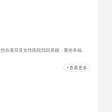
迎您在索菲亚女性医院找回美丽，重拾幸福。
禁,阴部整形,妇科等领域守护妇女的尊严，
+查看更多
福感”，我院将提供“睿智的医疗技术”。