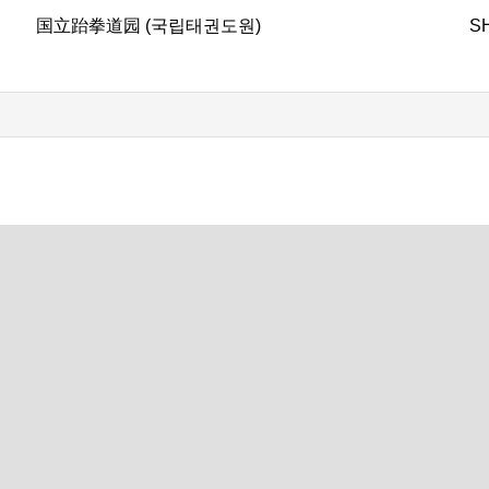
国立跆拳道园 (국립태권도원)
S