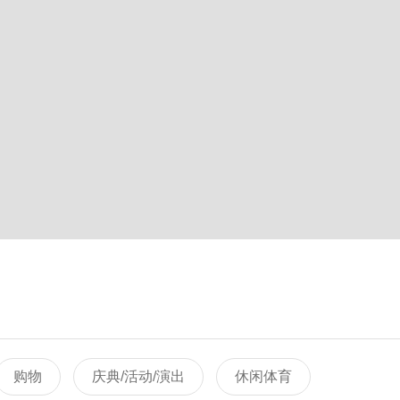
购物
庆典/活动/演出
休闲体育