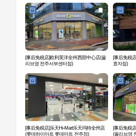
[事后免税店]欧利芙洋全州西部中心店(올
[事后免税
리브영 전주서부센터점)
효자점)
[事后免税店]乐天Hi-Mart乐天玛特全州店
[事后免税
(롯데하이마트 롯데마트 전주점)
(올리브영