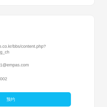
ro.co.kr/bbs/content.php?
ng_ch
n1@empas.com
0002
预约