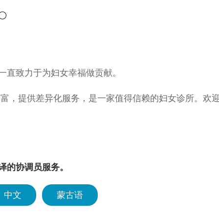
一直致力于为妇女幸福做贡献。
丰富，提供差异化服务，是一家值得信赖的妇女诊所。欢
旨在通过不断更新医学知识，使用尖端的医疗设备，在尿失
专业化医疗机构。
OPHIA：智慧）的含义一般，为提高“妇女的生活质量和幸
译的协调员服务。
中文
蒙古语