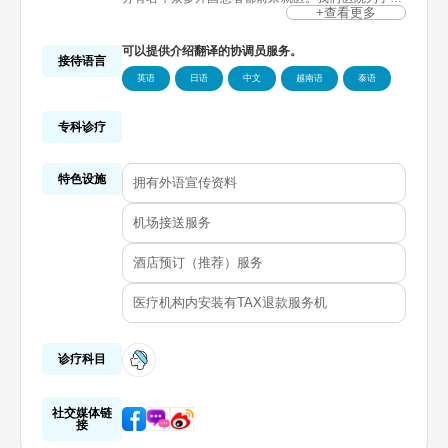
外国患者提供高品质的诊疗服务，常驻有日本,中国,
+查看更多
泰国等外国专业翻译协调员，为了方便外国患者就
诊，不断持续努力提高诊疗服务质量。这使得医院的
可以提供介绍翻译的协调员服务。
知名度在对韩国整形外科感兴趣的外国人中，迅速扩
接待语言
大和提升，实际来韩的外国患者也表现出了相当高的
英语
日语
中文
越南语
泰语
满意度，取得的成果令人瞩目。我们医院的努力还得
到了国家级的认可，被法务部指定为“2023年吸引外
国患者的优秀机构”。
专科诊疗
特色设施
拥有外语宣传资料
机场接送服务
酒店预订（推荐）服务
医疗机构内安装有TAX退款服务机
诊疗科目
社交媒体链
接