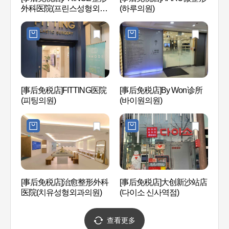
外科医院(프린스성형외과
(하루의원)
오)
의원)
[事后免税店]FITTING医院
[事后免税店]By Won诊所
后SPA
(피팅의원)
(바이원의원)
新沙洞
[事后免税店]治愈整形外科
[事后免税店]大创新沙站店
로수길
医院(치유성형외과의원)
(다이소 신사역점)
查看更多