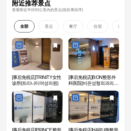
附近推荐景点
查看附近半径50公里內的景点(依距离排序)
全部
景点
餐厅
住宿
购物
[事后免税店]TRINITY女性
[事后免税店]B:ON整形外
林荫树
诊所(트리니티여성의원)
科医院(비온성형외과의
Mas
원)
(구, 
[事后免税店]PRINCE整形
[事后免税店]HARU微整形
Hema