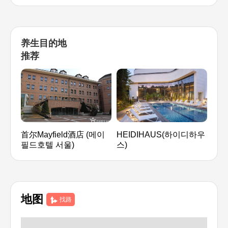
养生目的地
推荐
首尔Mayfield酒店 (메이
HEIDIHAUS(하이디하우
SPA
필드호텔 서울)
스)
地图
找路