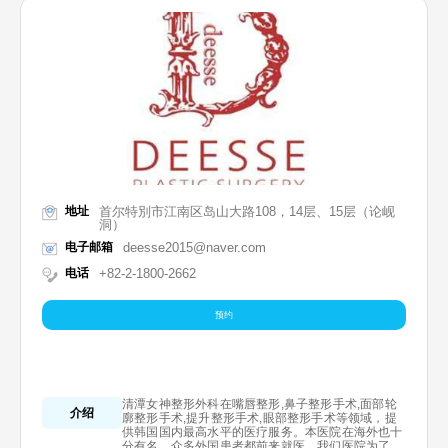
地址
首尔特別市江南区岛山大路108，14层、15层（论岘
洞）
电子邮箱
deesse2015@naver.com
电话
+82-2-1800-2662
预约
清潭女神整形外科在嘴唇整形,鼻子整形手术,面部轮
介绍
廓整形手术,提升整形手术,眼部整形手术等领域，提
供韩国国内最高水平的医疗服务。本医院在海外也十
分有名，众多外国患者都前来就医。我们医院为了向