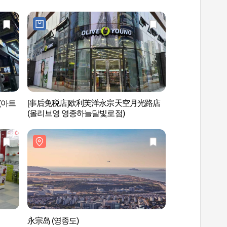
(아트
[事后免税店]欧利芙洋永宗天空月光路店
永宗岛 (영종도)
(올리브영 영종하늘달빛로점)
永宗岛 (영종도)
月尾主题乐园（월