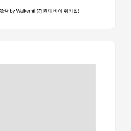
源斋 by Walkerhill(경원재 바이 워커힐)