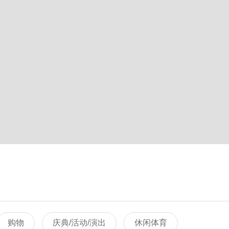
购物
庆典/活动/演出
休闲体育