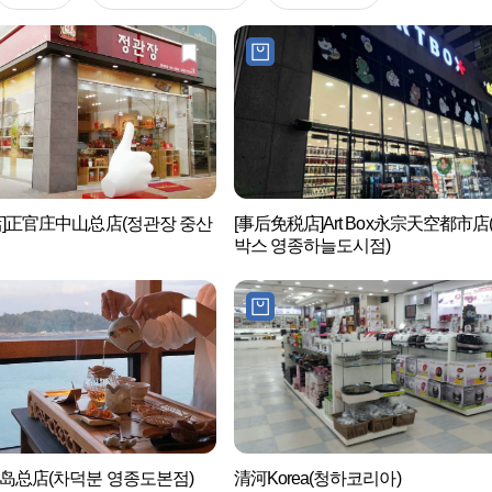
店]正官庄中山总店(정관장 중산
[事后免税店]Art Box永宗天空都市店
박스 영종하늘도시점)
岛总店(차덕분 영종도본점)
清河Korea(청하코리아)