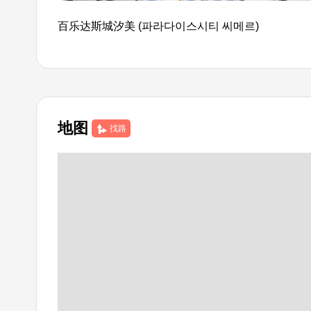
百乐达斯城汐美 (파라다이스시티 씨메르)
地图
找路