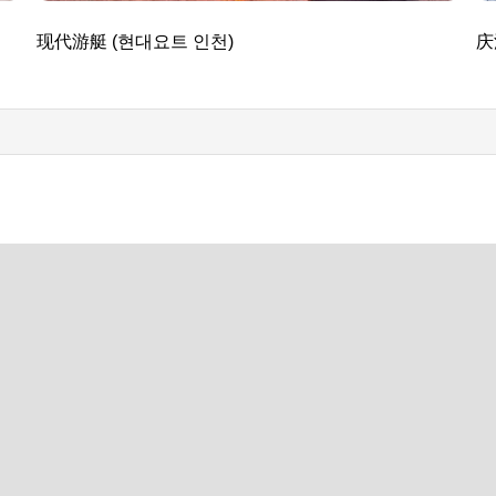
现代游艇 (현대요트 인천)
庆