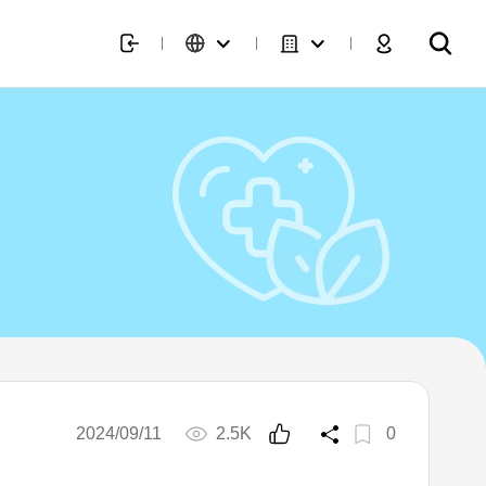
2024/09/11
2.5K
0