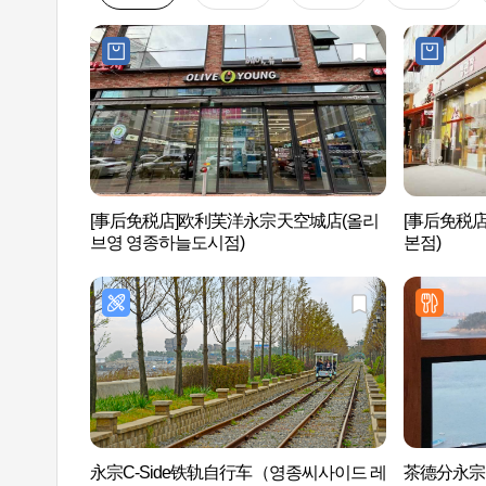
[事后免税店]欧利芙洋永宗天空城店(올리
[事后免税
브영 영종하늘도시점)
본점)
永宗C-Side铁轨自行车（영종씨사이드 레
茶德分永宗