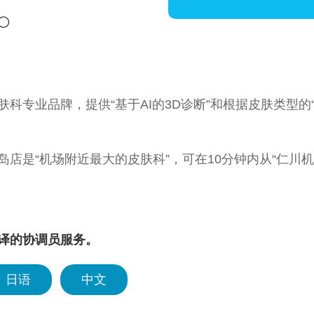
科专业品牌，提供“基于AI的3D诊断”和根据皮肤类型的
岛店是“机场附近最大的皮肤科”，可在10分钟内从“仁川
岛店还为外国游客提供基于3D精密诊断的定制型院长诊
译的协调员服务。
岛店拥有20多个皮肤管理室和专业管理师的皮肤管理技
日语
中文
岛店以中国为起点，积极宣传吸引外国患者，同时提供（韩