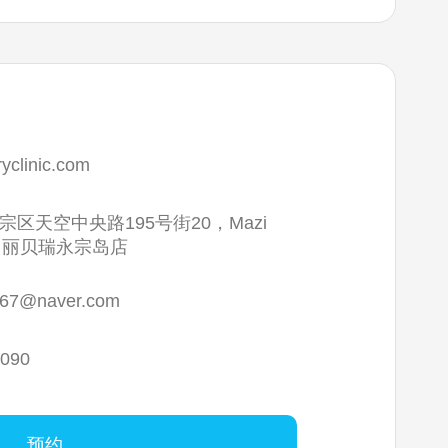
rryclinic.com
区天空中央路195号街20，Mazi
3层，丽贝瑞永宗岛店
467@naver.com
9090
预约