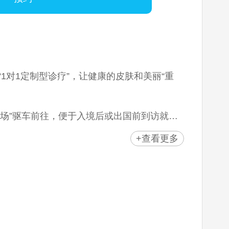
“1对1定制型诊疗”，让健康的皮肤和美丽“重
机场”驱车前往，便于入境后或出国前到访就
+查看更多
疗和基于最尖端皮肤管理设备的定制型手术。
术，负责术后状态的护理。
国国内）相同的价格,专业咨询员,额外的优