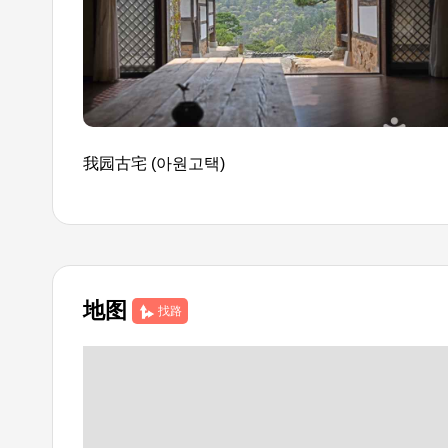
我园古宅 (아원고택)
地图
找路