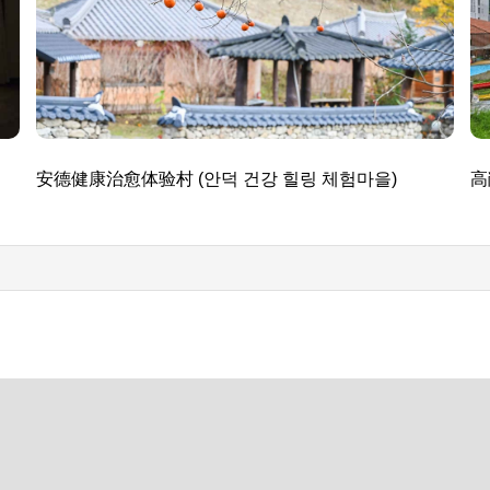
安德健康治愈体验村 (안덕 건강 힐링 체험마을)
高