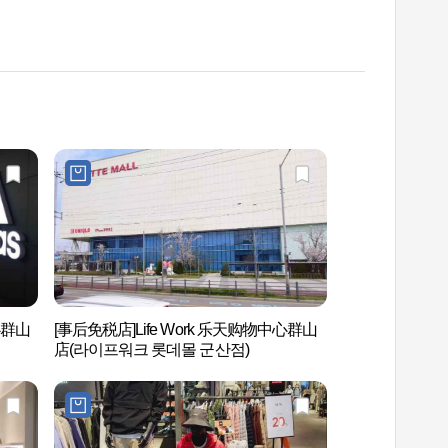
心群山
[事后免税店]Life Work 乐天购物中心群山
庆岩洞铁路村(경암
店(라이프워크 롯데몰 군산점)