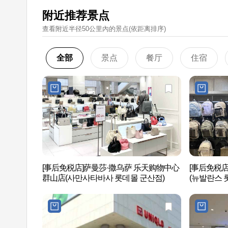
附近推荐景点
查看附近半径50公里內的景点(依距离排序)
全部
景点
餐厅
住宿
[事后免税店]萨曼莎·撒乌萨 乐天购物中心
[事后免税
群山店(사만사타바사 롯데몰 군산점)
(뉴발란스 