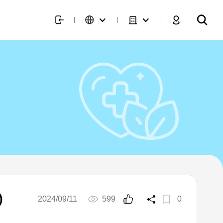
)
2024/09/11
599
0