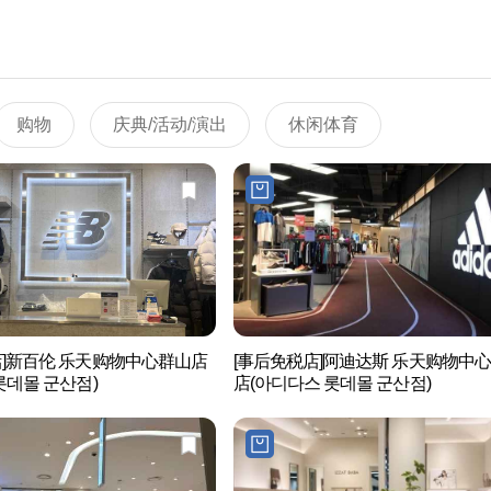
购物
庆典/活动/演出
休闲体育
店]新百伦 乐天购物中心群山店
[事后免税店]阿迪达斯 乐天购物中
롯데몰 군산점)
店(아디다스 롯데몰 군산점)