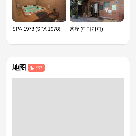
SPA 1978 (SPA 1978)
茶疗 (티테라피)
首尔
한방
地图
找路