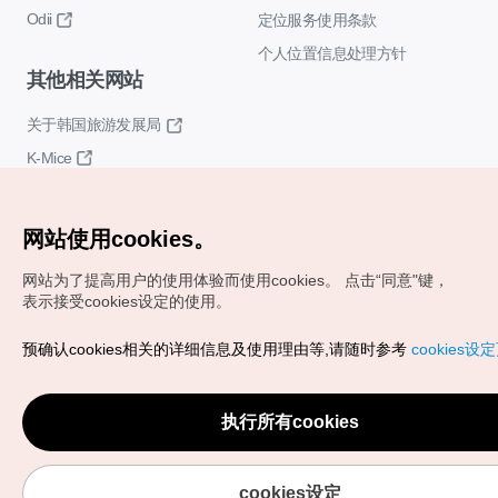
Odii
定位服务使用条款
个人位置信息处理方针
其他相关网站
关于韩国旅游发展局
K-Mice
网站使用cookies。
网站为了提高用户的使用体验而使用cookies。
点击“同意"键，
表示接受cookies设定的使用。
Copyrights (c) 韩国旅游发展局版权所有
预确认cookies相关的详细信息及使用理由等,请随时参考
cookies设
如有相关疑问或建议，欢迎来信。
VISITKOREA官方邮箱
chnsim@knto.or.kr
执行所有cookies
cookies设定