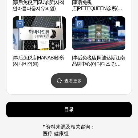
[事后免税店]GU诊所(사적
[事后免税
LG艺
인아름다움지유의원)
店]PETITQUEEN诊所(쁘
터）
띠퀸의원)
[事后免税店]HANABI诊所
[事后免税店]阿迪达斯江南
林荫树
(하나비의원)
品牌中心(아디다스 강남브
Mas
랜드센터)
(구, 
查看更多
目录
* 资料来源及相关咨询：
医疗 健康组