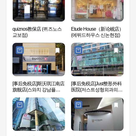
quiznos教保店 (퀴즈노스
Etude House（新论岘店）
国技院
교보점)
(에뛰드하우스 신논현점)
국기원
[事后免税店]斯沃琪江南店
[事后免税店]Just整形外科
江南
旗舰店(스와치 강남플래그
医院(저스트성형외과의
십스토어)
원)