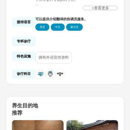
除妇产科诊疗外，还提供女性所需的多个领域（脱毛,
+查看更多
肥胖,美容,输液,更年期门诊,预防接种等）的治疗，帮
助患者通过一次就诊来获得全天候护理。实施激光,填
可以提供介绍翻译的协调员服务。
充等多种治疗，休息期短,当天即可恢复日常生活。
接待语言
英语
中文
蒙古语
位于江南附近，交通便利（地铁新论岘站8号出
口），与首尔大学医院,延世大学世福兰斯医院,天主
教大学首尔圣母医院,车医院,三星医院,首尔峨山医院
建有诊疗合作关系。
专科诊疗
特色设施
拥有外语宣传资料
诊疗科目
养生目的地
推荐