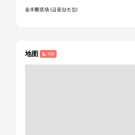
金丰酿造场 (금풍양조장)
地图
找路