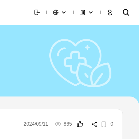
2024/09/11
865
0