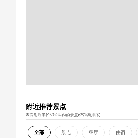
附近推荐景点
查看附近半径50公里內的景点(依距离排序)
全部
景点
餐厅
住宿