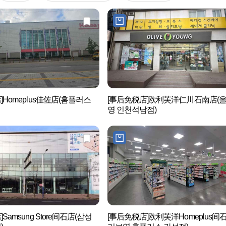
]Homeplus佳佐店(홈플러스
[事后免税店]欧利芙洋仁川石南店(
영 인천석남점)
Samsung Store间石店(삼성
[事后免税店]欧利芙洋Homeplus间