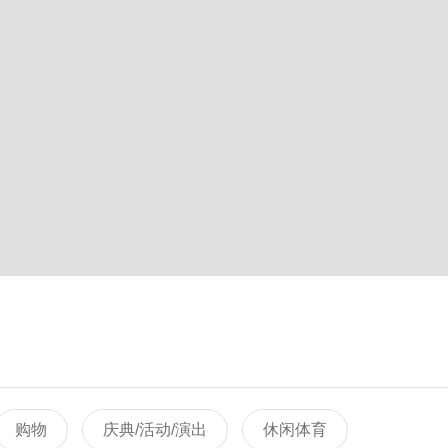
购物
庆典/活动/演出
休闲体育