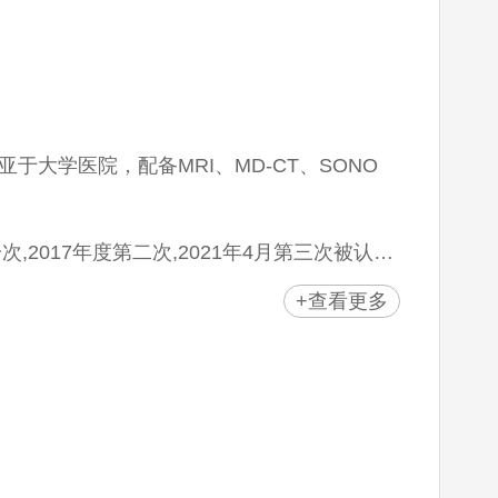
大学医院，配备MRI、MD-CT、SONO
2017年度第二次,2021年4月第三次被认定
构。此外，急性期脑卒中适当性评估1等级
+查看更多
名等都客观证明了其可信度。
为紧跟医疗国际化时代的步伐，仁川松岛国际
国之最,且检查系统十分先进。