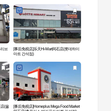
올리브
[事后免税店]乐天Hi-Mart间石店(롯데하이
仁川富平图书馆 
마트 간석점)
石店(올
[事后免税店]Homeplus Mega Food Market
仁川文化艺术会馆