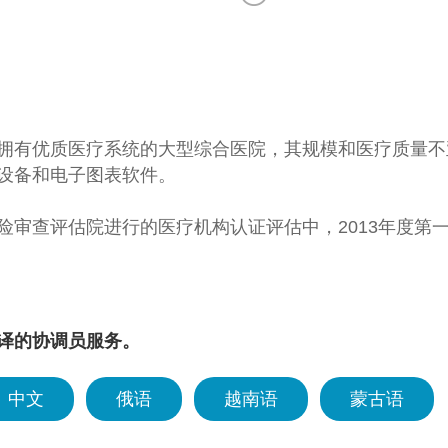
拥有优质医疗系统的大型综合医院，其规模和医疗质量不亚于
设备和电子图表软件。
审查评估院进行的医疗机构认证评估中，2013年度第一次,
医疗机构，是国家公认的具有最佳医疗水平的安全医疗机
世界脑卒中学会WSO白金等级,患者体验评价韩国第16
医院还运营着位于加佐,松岛,黔丹三个高品质体检中心。
康增进中心规模达到了1000坪，加佐体检中心的规模则为韩
译的协调员服务。
中文
俄语
越南语
蒙古语