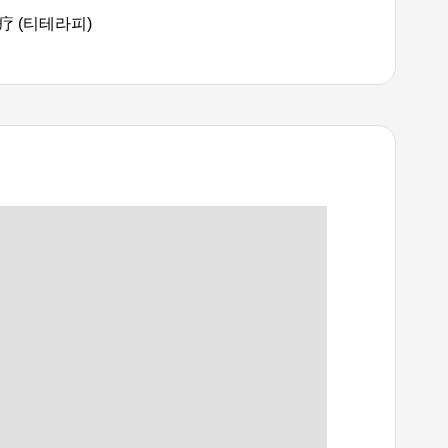
疗 (티테라피)