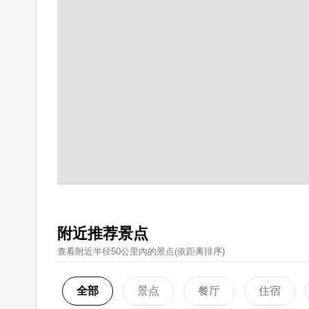
附近推荐景点
查看附近半径50公里內的景点(依距离排序)
全部
景点
餐厅
住宿