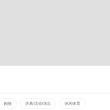
购物
庆典/活动/演出
休闲体育