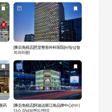
[事后免税店]芭堂整形外科医院(바탕성형
国技院(世界跆拳道
외과의원)
도본부)
夜药
[事后免税店]阿迪达斯江南品牌中心(아디
后SPA (Whoo SPA
다스 강남브랜드센터)