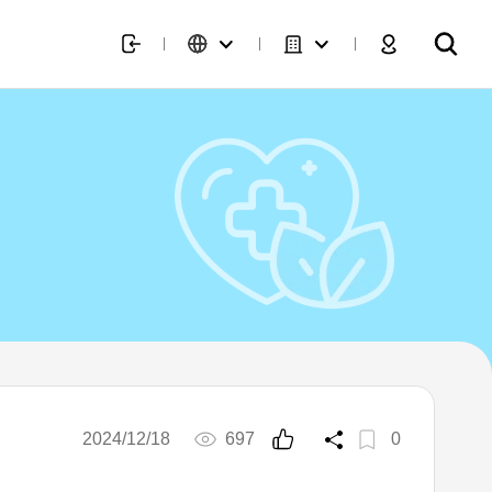
2024/12/18
697
0