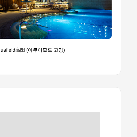
quafield高阳 (아쿠아필드 고양)