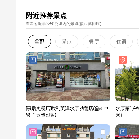
附近推荐景点
查看附近半径50公里內的景点(依距离排序)
全部
景点
餐厅
住宿
[事后免税店]欧利芙洋水原劝善店(올리브
水原第1户
영 수원권선점)
당）