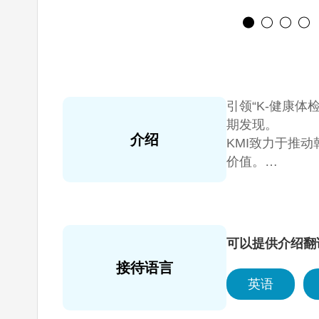
引领“K-健康
期发现。
介绍
KMI致力于推
价值。
KMI以长期积
KMI不仅限于
康体检”的发展
可以提供介绍翻
接待语言
英语