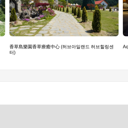
香草島樂園香草療癒中心 (허브아일랜드 허브힐링센
A
터)