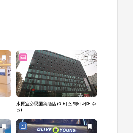
水原宜必思国宾酒店 (이비스 앰배서더 수
水原第1户外音乐
원)
당）