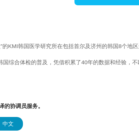
体检”的KMI韩国医学研究所在包括首尔及济州的韩国8个
动韩国综合体检的普及，凭借积累了40年的数据和经验，
累的体检数据为基础，能够迅速提供精准的体检结果和全面
为外籍患者提供体检服务，还融合了韩国医疗的优点，致力于
。
译的协调员服务。
中文