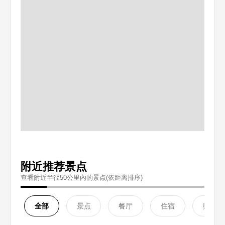
附近推荐景点
查看附近半径50公里內的景点(依距离排序)
全部
景点
餐厅
住宿
购物