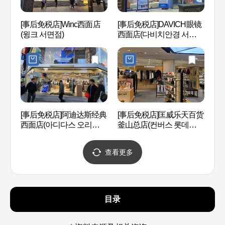
[事后免税店]Winc西面店
[事后免税店]DAVICH眼镜
虎川村
(윙크 서면점)
西面店(다비치안경 서면
점)
釜山
[事后免税店]阿迪达斯经典
[事后免税店]匡威乐天百货
관
西面店(아디다스 오리지널
釜山总店(컨버스 롯데백화
스 서면)
점 부산본점)
查看更多
目录