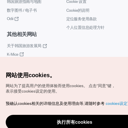
韩国旅游指南与地图
Cookie 设置
数字图书 / 电子书
Cookie的说明
Odii
定位服务使用条款
个人位置信息处理方针
其他相关网站
关于韩国旅游发展局
K-Mice
网站使用cookies。
网站为了提高用户的使用体验而使用cookies。
点击“同意"键，
表示接受cookies设定的使用。
Copyrights (c) 韩国旅游发展局版权所有
预确认cookies相关的详细信息及使用理由等,请随时参考
cookies设
如有相关疑问或建议，欢迎来信。
VISITKOREA官方邮箱
chnsim@knto.or.kr
执行所有cookies