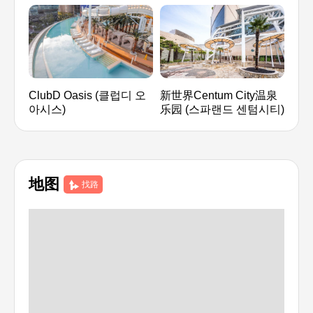
ClubD Oasis (클럽디 오
新世界Centum City温泉
SM
아시스)
乐园 (스파랜드 센텀시티)
웰니
地图
找路