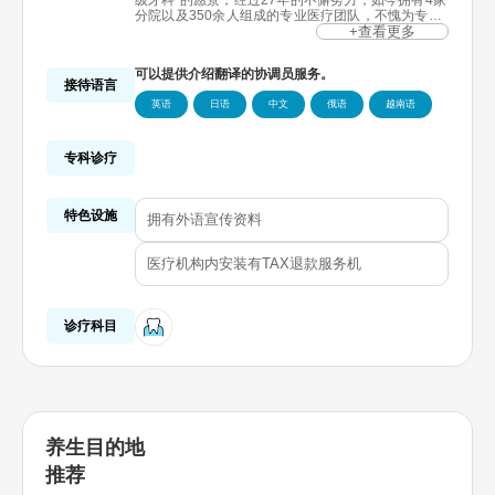
级牙科”的愿景，经过27年的不懈努力，如今拥有4家
分院以及350余人组成的专业医疗团队，不愧为专业
牙科医院。
+查看更多
本院医疗团队在国际学术界享有盛誉，并活跃于教育
领域，不仅发表了11篇SCI级论文，还主办过国际学
可以提供介绍翻译的协调员服务。
术会议及教育活动，并多次获得全球顶级学术大会大
接待语言
奖。
英语
日语
中文
俄语
越南语
本院医疗团队站在“如果是我的家人是否会做出同样
的选择？”的角度坚守原则，一直坚持遵守国际标准
（JCI）所规定的流程，并通过3D数字设备提供精确
的诊疗服务。
专科诊疗
好心牙科医院不仅是提供治疗（Cure）的牙科，更是
致力于守护和保护健康牙齿（Care）的牙科。
特色设施
拥有外语宣传资料
医疗机构内安装有TAX退款服务机
诊疗科目
养生目的地
推荐