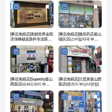
[事后免税店]美丽世界金阳
[事后免税店]微笑药店釜山
西面1
济张峰硕皮肤科专业医院
镇区店(스마일약국 부산진
(고운세상 김양제장봉석피
구)
부과의원)
[事后免税店]Superdry釜山
[事后免税店]兰思美釜山西
田浦
西面店(슈퍼드라이 부산서
面店(렌즈미 부산서면점)
길）
면점)