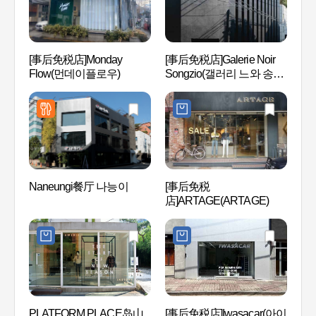
[事后免税店]Monday
[事后免税店]Galerie Noir
Kor
Flow(먼데이플로우)
Songzio(갤러리 느와 송지
아나 
오)
Naneungi餐厅 나능이
[事后免税
雪花
店]ARTAGE(ARTAGE)
래그십
PLATFORM PLACE岛山
[事后免税店]Iwasacar(아이
湖林博