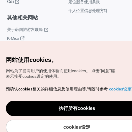
Odii
定位服务使用条款
个人位置信息处理方针
其他相关网站
关于韩国旅游发展局
K-Mice
网站使用cookies。
网站为了提高用户的使用体验而使用cookies。
点击“同意"键，
表示接受cookies设定的使用。
Copyrights (c) 韩国旅游发展局版权所有
预确认cookies相关的详细信息及使用理由等,请随时参考
cookies设
如有相关疑问或建议，欢迎来信。
VISITKOREA官方邮箱
chnsim@knto.or.kr
执行所有cookies
cookies设定