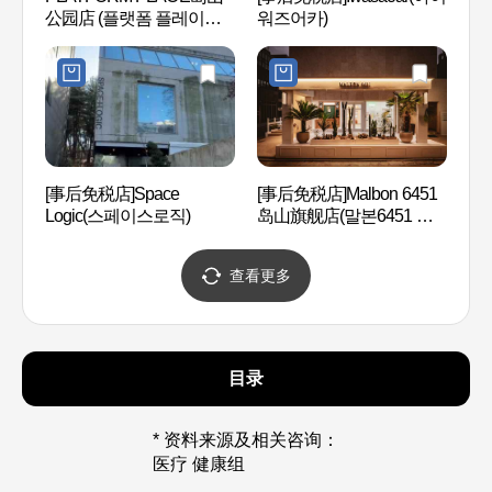
公园店 (플랫폼 플레이스
워즈어카)
림박물
도산공원점)
[事后免税店]Space
[事后免税店]Malbon 6451
现代
Logic(스페이스로직)
岛山旗舰店(말본6451 도
店 (
산플래그쉽스토어)
울)
查看更多
目录
* 资料来源及相关咨询：
医疗 健康组