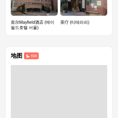
首尔Mayfield酒店 (메이
茶疗 (티테라피)
维
필드호텔 서울)
Wel
워커
地图
找路