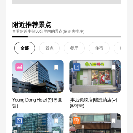
附近推荐景点
查看附近半径50公里內的景点(依距离排序)
全部
景点
餐厅
住宿
购物
Young Dong Hotel (영동호
[事后免税店]瑞恩药店(서
林荫树
텔)
은약국)
Mas
(구, 