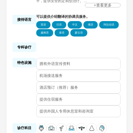
平，提供安全的定制型治疗。
ID整形医院从面部轮廓手术到妈咪体型重塑，为顾客
+查看更多
创造出自然美和提升自信的和谐转变。
可以提供介绍翻译的协调员服务。
接待语言
英语
日语
中文
俄语
阿拉伯语
越南语
泰语
蒙古语
专科诊疗
特色设施
拥有外语宣传资料
机场接送服务
酒店预订（推荐）服务
提供住宿服务
提供外国人专用休息室和咨询室
诊疗科目