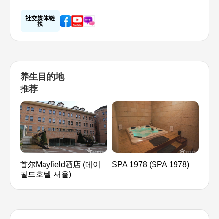
社交媒体链
接
养生目的地
推荐
首尔Mayfield酒店 (메이
SPA 1978 (SPA 1978)
首尔
필드호텔 서울)
한방