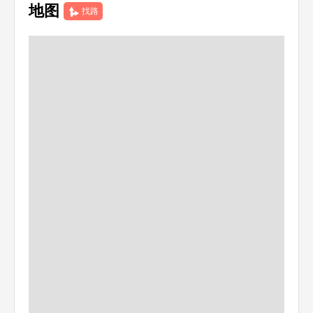
地图
找路