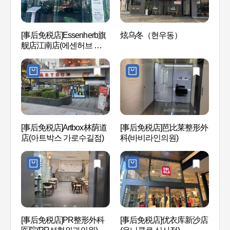
[事后免税店]Essenherb旗
炫乌冬（현우동）
COC
舰店江南店(에센허브 플래
南店
그십 스토어 강남)
(강남
[事后免税店]Artbox林荫道
[事后免税店]芭比莱整形外
新沙洞
店(아트박스 가로수길점)
科(바비라인의원)
로수길
[事后免税店]PR整形外科
[事后免税店]优衣库新沙店
Spal