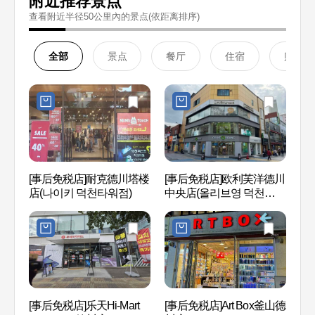
附近推荐景点
查看附近半径50公里內的景点(依距离排序)
全部
景点
餐厅
住宿
购物
[事后免税店]耐克德川塔楼
[事后免税店]欧利芙洋德川
大渚
店(나이키 덕천타워점)
中央店(올리브영 덕천중앙
공원
점)
[事后免税店]乐天Hi-Mart
[事后免税店]Art Box釜山德
三乐