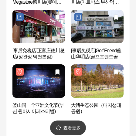
Megastore德川店(롯데하
川店(아트박스 부산덕천
공원
이마트 메가스토어 덕천
점)
점)
[事后免税店]正官庄德川总
[事后免税店]Golf Friend釜
釜山
店(정관장 덕천본점)
山华明店(골프프렌드골때
아시
려골프 부산화명점)
釜山同一个亚洲文化节(부
大渚生态公园（대저생태
金刚
산 원아시아페스티벌)
공원）
查看更多