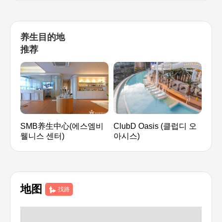
养生目的地
推荐
SMB养生中心(에스엠비
ClubD Oasis (클럽디 오
新世
웰니스 센터)
아시스)
乐园
地图
找路