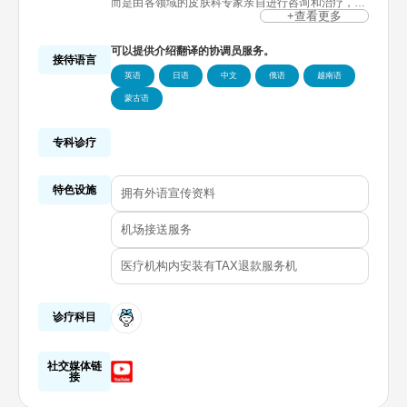
而是由各领域的皮肤科专家亲自进行咨询和治疗，提
供安全精准的皮肤科手术。特别值得一提的是，在提
+查看更多
升和抗衰老领域积累了大量施术经验和案例，提供高
效且满意度高的施术结果。
可以提供介绍翻译的协调员服务。
接待语言
英语
日语
中文
俄语
越南语
蒙古语
专科诊疗
特色设施
拥有外语宣传资料
机场接送服务
医疗机构内安装有TAX退款服务机
诊疗科目
社交媒体链
接