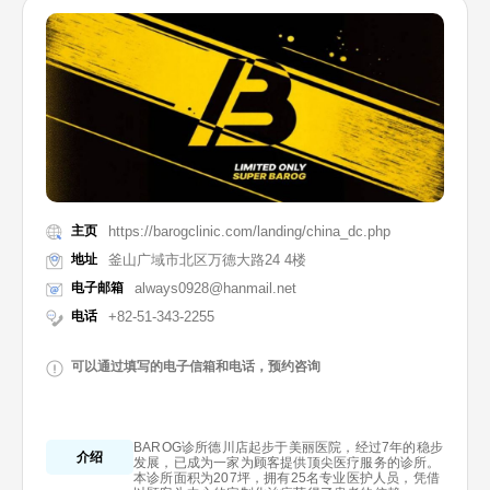
主页
https://barogclinic.com/landing/china_dc.php
地址
釜山广域市北区万德大路24 4楼
电子邮箱
always0928@hanmail.net
电话
+82-51-343-2255
可以通过填写的电子信箱和电话，预约咨询
BAROG诊所德川店起步于美丽医院，经过7年的稳步
介绍
发展，已成为一家为顾客提供顶尖医疗服务的诊所。
本诊所面积为207坪，拥有25名专业医护人员，凭借