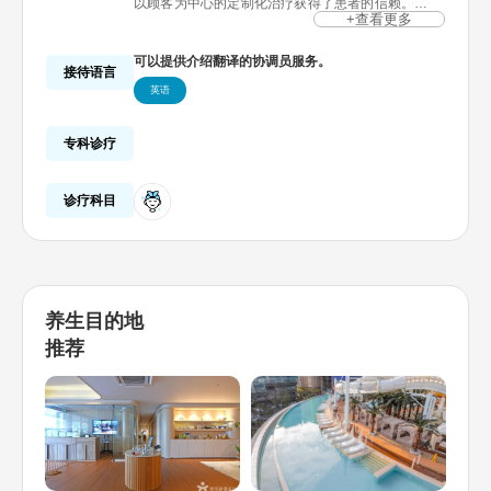
以顾客为中心的定制化治疗获得了患者的信赖。
本诊所平均每天接待200至250名患者，我们最大的
+查看更多
竞争力是施术满意度。
资深医疗团队从业超过10年，经验丰富，根据每名患
可以提供介绍翻译的协调员服务。
者的需求提供最佳治疗方法，创下了高回访率记录。
接待语言
此外，通过持续投资配备最先进的医疗设备。为了加
英语
深患者的信赖，我们竭诚与患者沟通、为患者奉上至
高无上的关怀。
专科诊疗
诊疗科目
养生目的地
推荐