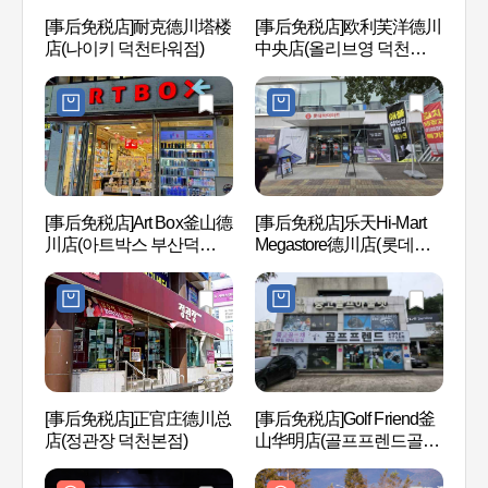
[事后免税店]耐克德川塔楼
[事后免税店]欧利芙洋德川
大渚
店(나이키 덕천타워점)
中央店(올리브영 덕천중앙
공원
점)
[事后免税店]Art Box釜山德
[事后免税店]乐天Hi-Mart
三乐
川店(아트박스 부산덕천
Megastore德川店(롯데하
공원
점)
이마트 메가스토어 덕천
점)
[事后免税店]正官庄德川总
[事后免税店]Golf Friend釜
釜山
店(정관장 덕천본점)
山华明店(골프프렌드골때
아시
려골프 부산화명점)