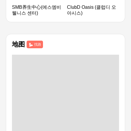
SMB养生中心(에스엠비
ClubD Oasis (클럽디 오
新世
웰니스 센터)
아시스)
乐园
地图
找路