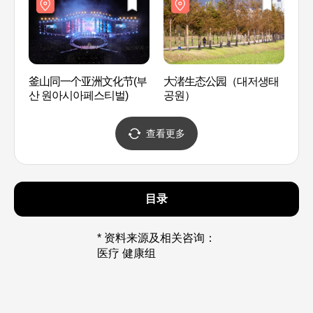
釜山同一个亚洲文化节(부
大渚生态公园（대저생태
金刚
산 원아시아페스티벌)
공원）
查看更多
目录
* 资料来源及相关咨询：
医疗 健康组