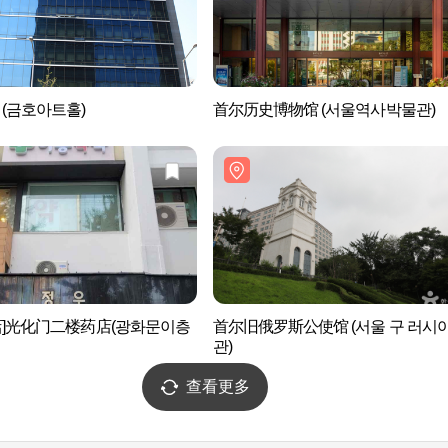
(금호아트홀)
首尔历史博物馆 (서울역사박물관)
店]光化门二楼药店(광화문이층
首尔旧俄罗斯公使馆 (서울 구 러시
관)
查看更多