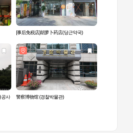
[事后免税店]胡萝卜药店(당근약국)
锦湖艺术厅 (금호
아공사
警察博物馆 (경찰박물관)
乱打专用剧场(贞洞