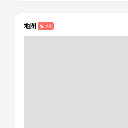
地图
找路