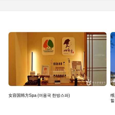
女容国韩方Spa (여용국 한방스파)
维
힐