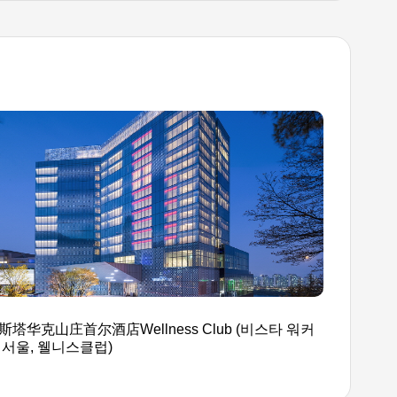
斯塔华克山庄首尔酒店Wellness Club (비스타 워커
 서울, 웰니스클럽)