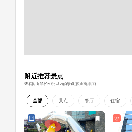
附近推荐景点
查看附近半径50公里內的景点(依距离排序)
全部
景点
餐厅
住宿