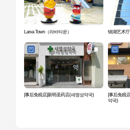
Larva Town（라바타운）
锦湖艺术厅 
[事后免税店]新明圣药店(새명성약국)
[事后免税
약국)