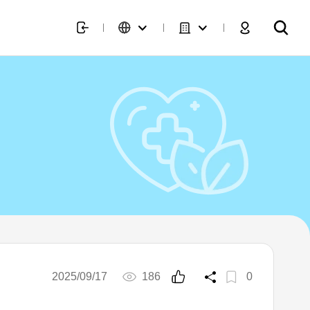
2025/09/17
186
0