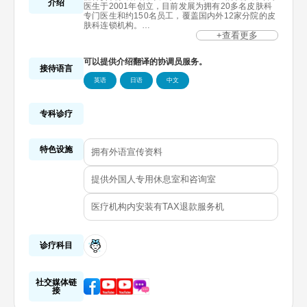
介绍
医生于2001年创立，目前发展为拥有20多名皮肤科
专门医生和约150名员工，覆盖国内外12家分院的皮
肤科连锁机构。
丽得姿皮肤科的全体医疗团队通过在国内外知名学会
+查看更多
和研讨会上的讲演不断提升医疗服务品质，并以系统
化的诊疗体系和“顾客满意度第一皮肤科”为目标，竭
可以提供介绍翻译的协调员服务。
尽全力为顾客提供高水准的医疗服务。
接待语言
英语
日语
中文
专科诊疗
特色设施
拥有外语宣传资料
提供外国人专用休息室和咨询室
医疗机构内安装有TAX退款服务机
诊疗科目
社交媒体链
接