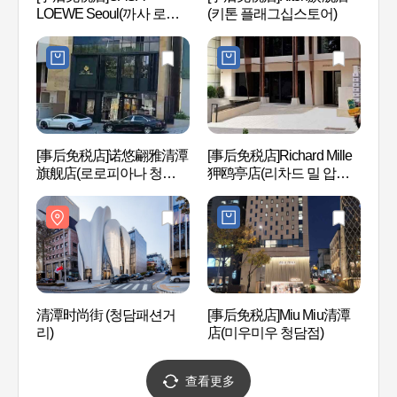
LOEWE Seoul(까사 로에
(키톤 플래그십스토어)
ROA
베 서울)
STAR
[事后免税店]诺悠翩雅清潭
[事后免税店]Richard Mille
狎鸥
旗舰店(로로피아나 청담플
狎鸥亭店(리차드 밀 압구
로데
래그십스토어)
정)
清潭时尚街 (청담패션거
[事后免税店]Miu Miu清潭
香记忆
리)
店(미우미우 청담점)
查看更多