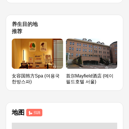
养生目的地
推荐
女容国韩方Spa (여용국
首尔Mayfield酒店 (메이
茶疗
한방스파)
필드호텔 서울)
地图
找路