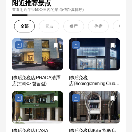
附近推荐景点
查看附近半径50公里內的景点(依距离排序)
全部
景点
餐厅
住宿
购物
[事后免税店]PRADA清潭
[事后免税
清潭时
店(프라다 청담점)
店]Bioprogramming Club首
리)
尔店(바이오프로그래밍클
럽 서울)
[事后免税店]CASA
[事后免税店]Kiton旗舰店
韩流明