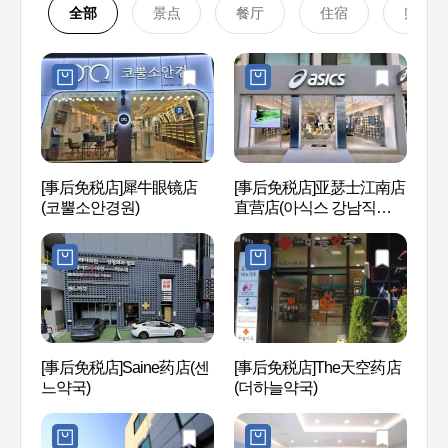
全部
景点
餐厅
住宿
购物
[事后免税店]犀牛眼镜店
[事后免税店]亚瑟士江南店
Hema
(코뿔소안경원)
直营店(아식스 강남직영
오)
점)
[事后免税店]Saine药店(센
[事后免税店]The天空药店
林荫树
느약국)
(더하늘약국)
Mas
(구, 