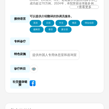
LASIK、LASEK、ICL、老花眼手术及白内障手术已
成功超过70万例。2024年，本院荣获全球最多例老
花眼晶体植入术施行机构殊荣，明目眼科亦作为首尔
+查看更多
唯一一家荣获KAHF认证（外国患者接待优秀医疗机
构）的眼科。
可以提供介绍翻译的协调员服务。
接待语言
英语
日语
中文
俄语
阿拉伯语
越南语
泰语
蒙古语
专科诊疗
特色设施
提供外国人专用休息室和咨询室
诊疗科目
社交媒体链
接