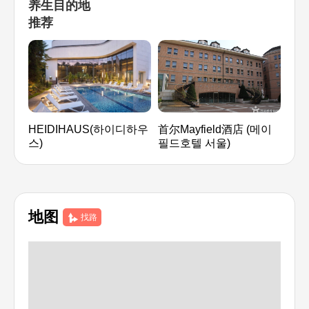
养生目的地
推荐
HEIDIHAUS(하이디하우
首尔Mayfield酒店 (메이
茶疗
스)
필드호텔 서울)
地图
找路