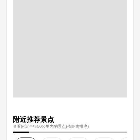
附近推荐景点
查看附近半径50公里內的景点(依距离排序)