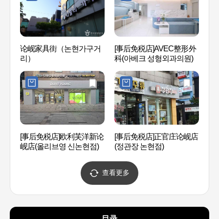
论岘家具街（논현가구거
[事后免税店]AVEC整形外
COC
리）
科(아베크 성형외과의원)
南店
(강남
[事后免税店]欧利芙洋新论
[事后免税店]正官庄论岘店
L CR
岘店(올리브영 신논현점)
(정관장 논현점)
查看更多
目录