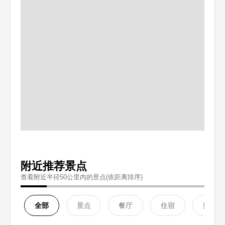
附近推荐景点
查看附近半径50公里內的景点(依距离排序)
全部
景点
餐厅
住宿
购物