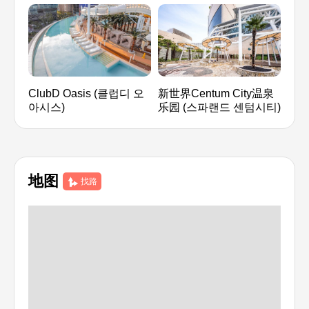
ClubD Oasis (클럽디 오
新世界Centum City温泉
SM
아시스)
乐园 (스파랜드 센텀시티)
웰니
地图
找路