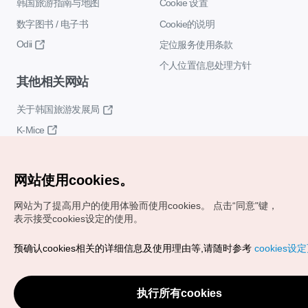
韩国旅游指南与地图
Cookie 设置
数字图书 / 电子书
Cookie的说明
Odii
定位服务使用条款
个人位置信息处理方针
其他相关网站
关于韩国旅游发展局
K-Mice
网站使用cookies。
网站为了提高用户的使用体验而使用cookies。
点击“同意"键，
表示接受cookies设定的使用。
Copyrights (c) 韩国旅游发展局版权所有
预确认cookies相关的详细信息及使用理由等,请随时参考
cookies设
如有相关疑问或建议，欢迎来信。
VISITKOREA官方邮箱
chnsim@knto.or.kr
执行所有cookies