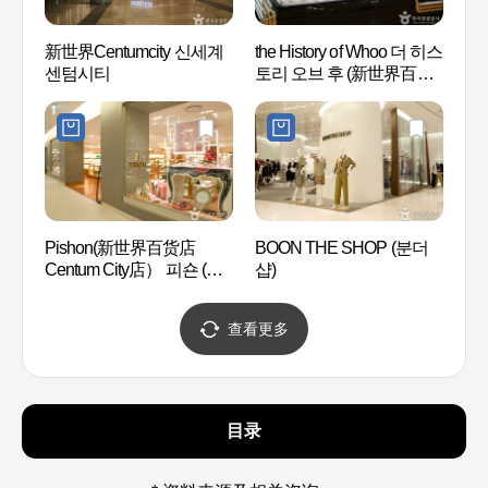
新世界Centumcity 신세계
the History of Whoo 더 히스
MUS
센텀시티
토리 오브 후 (新世界百货
Centum-City 分店)
Pishon(新世界百货店
BOON THE SHOP (분더
电影殿
Centum City店） 피숀 (신
샵)
세계백화점 센텀시티점)
查看更多
目录