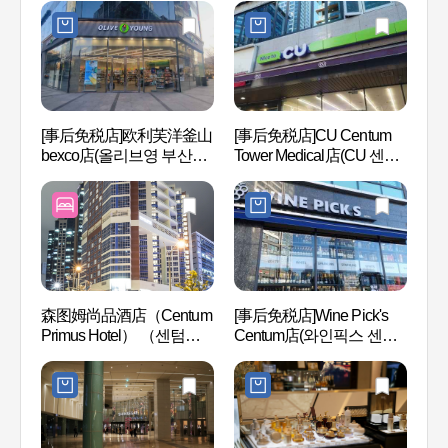
[事后免税店]欧利芙洋釜山
[事后免税店]CU Centum
新世界C
bexco店(올리브영 부산벡
Tower Medical店(CU 센텀
园 (
스코점)
타워메디컬점)
森图姆尚品酒店（Centum
[事后免税店]Wine Pick's
釜山会
Primus Hotel） （센텀프
Centum店(와인픽스 센텀
스코(B
리머스 호텔）
점)