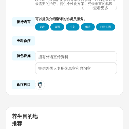
最需要的治疗，提供个性化方案。凭借丰富的临床经
验与细致的护理，开展提拉、皮肤再生、皮肤注射、
+查看更多
水光治疗、色素·红血丝·毛孔改善等多种疗程。配备
高端设备与私密诊疗环境，带来高度信赖与满意。
可以提供介绍翻译的协调员服务。
接待语言
英语
日语
中文
俄语
阿拉伯语
专科诊疗
特色设施
拥有外语宣传资料
提供外国人专用休息室和咨询室
诊疗科目
养生目的地
推荐