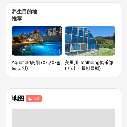
养生目的地
推荐
Aquafield高阳 (아쿠아필
美里川Healbeing俱乐部
Tri
드 고양)
(미리내 힐빙클럽)
地图
找路