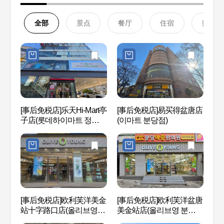
全部
景点
餐厅
住宿
购物
[事后免税店]乐天Hi-Mart亭
[事后免税店]易买得盆唐店
盆唐
子店(롯데하이마트 정자
(이마트 분당점)
정자
점)
[事后免税店]欧利芙洋美金
[事后免税店]欧利芙洋盆唐
宝亭
站十字路口店(올리브영 미
美金站店(올리브영 분당미
거리
금역사거리점)
금역점)