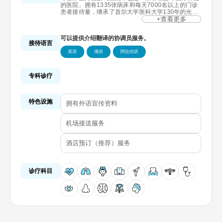
的医院。拥有1335张病床和每天7000名以上的门诊
患者接待量，继承了首尔大学医科大学130年的光辉
传统。可进行微创手术、机器人手术，并采用BESTc
+查看更多
are系统确保患者安全，提高诊疗效率，通过Outcom
e Book和革新研究所引领医疗领域的透明性和研究成
可以提供介绍翻译的协调员服务。
果，是一家GHA认证的全球医疗机构。
接待语言
英语
俄语
阿拉伯语
专科诊疗
特色设施
拥有外语宣传资料
机场接送服务
酒店预订（推荐）服务
诊疗科目