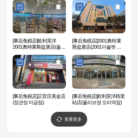
[事后免税店]欧利芙洋
[事后免税店]2001奥特莱
栗洞公
2001奥特莱斯盆唐店(올리
斯盆唐店(2001아울렛 분
브영 2001아울렛 분당점)
당점)
[事后免税店]正官庄美金店
[事后免税店]欧利芙洋梧里
韩国美
(정관장 미금점)
站店(올리브영 오리역점)
查看更多