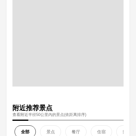
附近推荐景点
查看附近半径50公里內的景点(依距离排序)
全部
景点
餐厅
住宿
购物