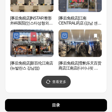
韩电
[事后免税店]INSTAR整形
[事后免税店]江南
전아
外科医院(인스타성형외과
CENTRAL药店 (강남 센트
의원)
럴 약국 )
Hema
[事后免税店]新百伦江南店
[事后免税店]雪豹乐天百货
오)
(뉴발란스 강남점)
商店江南店(다이나핏 롯데
백화점 강남점)
查看更多
目录