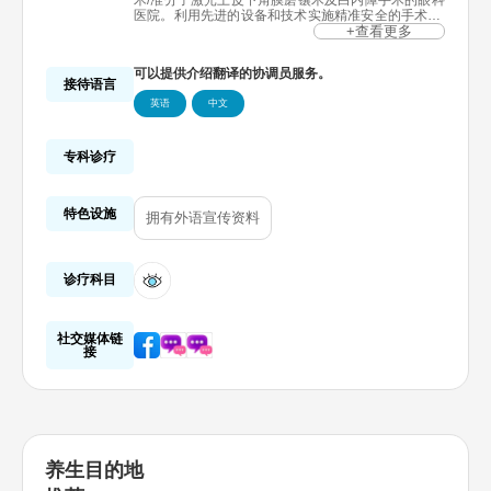
术/准分子激光上皮下角膜磨镶术及白内障手术的眼科
医院。利用先进的设备和技术实施精准安全的手术，
并通过精密的检查为患者提供定制化诊疗。凭借细致
+查看更多
入微的术后管理赢得了极高的满意度。本医院是一家
致力于吸引外籍患者、带头激活国际医疗旅游的医
可以提供介绍翻译的协调员服务。
院。
接待语言
英语
中文
专科诊疗
特色设施
拥有外语宣传资料
诊疗科目
社交媒体链
接
养生目的地