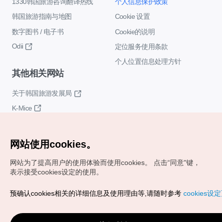
1330韩国旅游咨询翻译热线
个人信息保护政策
韩国旅游指南与地图
Cookie 设置
数字图书 / 电子书
Cookie的说明
Odii
定位服务使用条款
个人位置信息处理方针
其他相关网站
关于韩国旅游发展局
K-Mice
网站使用cookies。
网站为了提高用户的使用体验而使用cookies。
点击“同意"键，
表示接受cookies设定的使用。
Copyrights (c) 韩国旅游发展局版权所有
预确认cookies相关的详细信息及使用理由等,请随时参考
cookies设
如有相关疑问或建议，欢迎来信。
VISITKOREA官方邮箱
chnsim@knto.or.kr