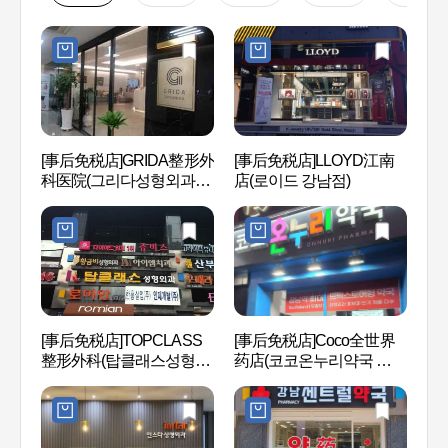
[事后免税店]GRIDA整形外
[事后免税店]LLOYD江南
江南 (
科医院(그리다성형외과의
店(로이드 강남점)
원)
国技院
[事后免税店]TOPCLASS
[事后免税店]Coco全世界
국기원
整形外科(탑클래스성형외
药店(코코온누리약국 강
과의원)
남)