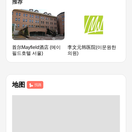
推荐
首尔Mayfield酒店 (메이
李文元韩医院(이문원한
首尔
필드호텔 서울)
의원)
한방
地图
找路