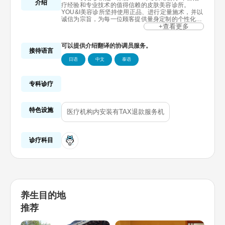
介绍
疗经验和专业技术的值得信赖的皮肤美容诊所。
YOU&I美容诊所坚持使用正品、进行定量施术，并以
诚信为宗旨，为每一位顾客提供量身定制的个性化服
务。
+查看更多
不仅有韩国顾客，还有来自日本、中国及泰国等多个
国家的外国顾客前来就诊。我们提供日语和中文翻译
可以提供介绍翻译的协调员服务。
服务，外国顾客与韩国顾客可享受相同的价格。
接待语言
YOU&I美容诊所主要提供提升、微整形、皮肤增强剂
日语
中文
泰语
等多种皮肤美容项目，并通过术后护理为每一位顾客
提供最满意的效果与体验。
专科诊疗
特色设施
医疗机构内安装有TAX退款服务机
诊疗科目
养生目的地
推荐