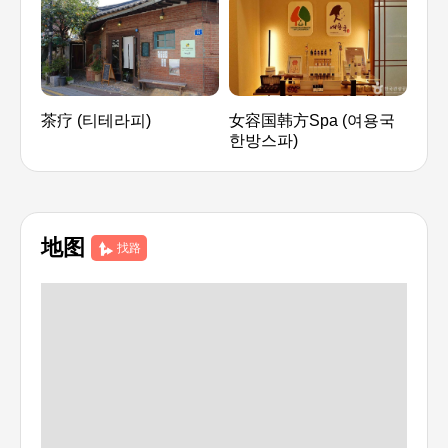
茶疗 (티테라피)
女容国韩方Spa (여용국
HE
한방스파)
스)
地图
找路