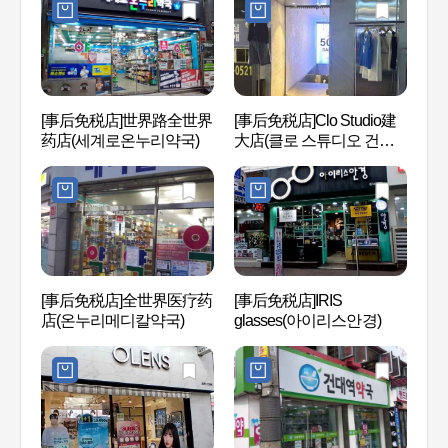
[事后免税店]世界路全世界
[事后免税店]Clo Studio建
youn
药店(세계로온누리약국)
大店(클로 스튜디오 건대
브 성
점)
[事后免税店]全世界医疗药
[事后免税店]IRIS
圣水洞
店(온누리메디칼약국)
glasses(아이리스안경)
거리)