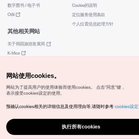
数字图书 / 电子书
Cookie的说明
Odii
定位服务使用条款
个人位置信息处理方针
其他相关网站
关于韩国旅游发展局
K-Mice
网站使用cookies。
网站为了提高用户的使用体验而使用cookies。
点击“同意"键，
表示接受cookies设定的使用。
Copyrights (c) 韩国旅游发展局版权所有
预确认cookies相关的详细信息及使用理由等,请随时参考
cookies设
如有相关疑问或建议，欢迎来信。
VISITKOREA官方邮箱
chnsim@knto.or.kr
执行所有cookies