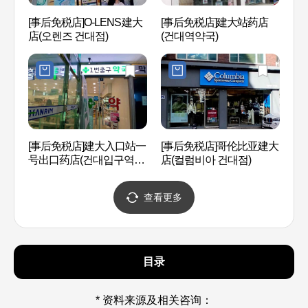
[事后免税店]O-LENS建大
[事后免税店]建大站药店
圣水洞
店(오렌즈 건대점)
(건대역약국)
제화거
[事后免税店]建大入口站一
[事后免税店]哥伦比亚建大
首尔
号出口药店(건대입구역1
店(컬럼비아 건대점)
린이
번출구약국)
查看更多
目录
* 资料来源及相关咨询：