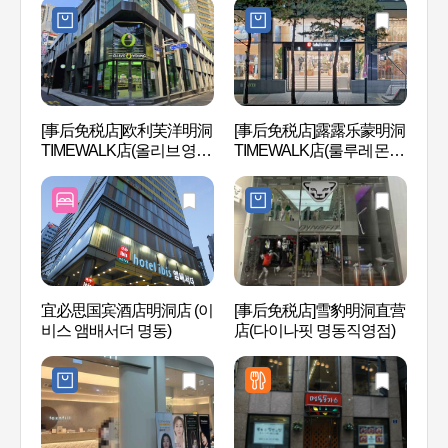
[事后免税店]欧利芙洋明洞
[事后免税店]露露乐蒙明洞
明洞
TIMEWALK店(올리브영 명
TIMEWALK店(룰루레몬 명
장
동타임워크점)
동 타임워크점)
宜必思国宾酒店明洞店 (이
[事后免税店]雪豹明洞直营
首尔
비스 앰배서더 명동)
店(다이나핏 명동직영점)
馆（
스파