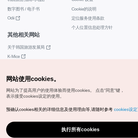
数字图书 / 电子书
Cookie的说明
Odii
定位服务使用条款
个人位置信息处理方针
其他相关网站
关于韩国旅游发展局
K-Mice
网站使用cookies。
网站为了提高用户的使用体验而使用cookies。
点击“同意"键，
表示接受cookies设定的使用。
Copyrights (c) 韩国旅游发展局版权所有
预确认cookies相关的详细信息及使用理由等,请随时参考
cookies设
如有相关疑问或建议，欢迎来信。
VISITKOREA官方邮箱
chnsim@knto.or.kr
执行所有cookies