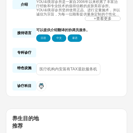
YOU&I美容诊所是一家自2006年以来积累了丰富治
介绍
疗经验和专业技术的值得信赖的皮肤美容诊所。
YOU&I美容诊所坚持使用正品、进行定量施术，并以
诚信为宗旨，为每一位顾客提供量身定制的个性化服
务。
+查看更多
不仅有韩国顾客，还有来自日本、中国及泰国等多个
国家的外国顾客前来就诊。我们提供日语和中文翻译
可以提供介绍翻译的协调员服务。
服务，外国顾客与韩国顾客可享受相同的价格。
接待语言
YOU&I美容诊所主要提供提升、微整形、皮肤增强剂
日语
中文
泰语
等多种皮肤美容项目，并通过术后护理为每一位顾客
提供最满意的效果与体验。
专科诊疗
特色设施
医疗机构内安装有TAX退款服务机
诊疗科目
养生目的地
推荐