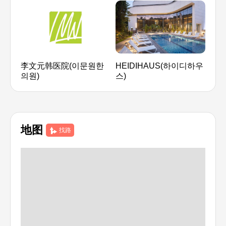
李文元韩医院(이문원한
HEIDIHAUS(하이디하우
女容
의원)
스)
한방
地图
找路