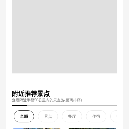
附近推荐景点
查看附近半径50公里內的景点(依距离排序)
全部
景点
餐厅
住宿
购物