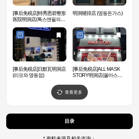
[事后免税店]特秀恩碧整形
明洞猪排店 (명동돈가스)
明洞 (
医院明洞店(톡스앤필의원
명동점)
COC
[事后免税店]日默瓦明洞店
[事后免税店]ALL MASK
洞店
(리모와 명동점)
STORY明洞店(올마스크
(명동
스토리 명동점)
查看更多
目录
* 资料来源及相关咨询：