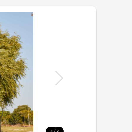
/
1
7