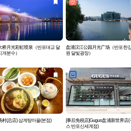
大桥月光彩虹喷泉（반포대교 달
盘浦汉江公园月光广场（반포한
지개분수）
원 달빛광장）
村(总店) 삼계탕마을(본점)
[事后免税店]Gugus盘浦新世界店
스 반포신세계점)