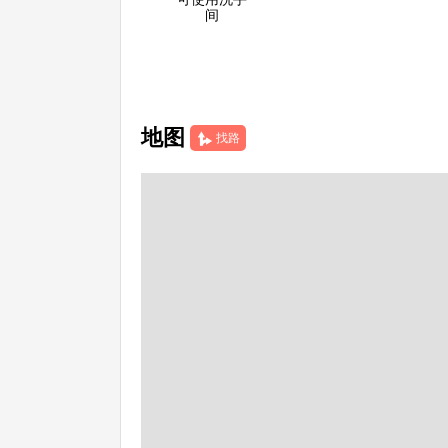
间
地图
找路