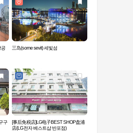
강공
三岛(some sevit) 세빛섬
盘浦瑞来岛 (반포 서
(구구
[事后免税店]LG电子BEST SHOP盘浦
MARQUIS THERMA
店(LG전자 베스트샵 반포점)
더말 스파)