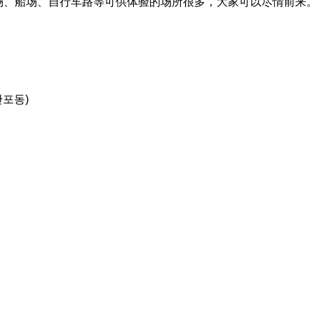
、船场、自行车路等可供体验的场所很多，大家可以尽情前来
반포동)