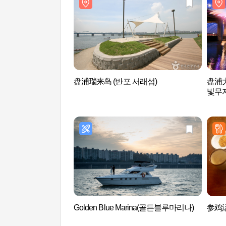
盘浦瑞来岛 (반포 서래섬)
盘浦
빛무
Golden Blue Marina(골든블루마리나)
参鸡汤