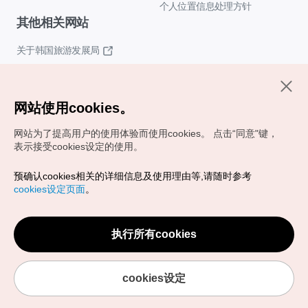
个人位置信息处理方针
其他相关网站
关于韩国旅游发展局
K-Mice
网站使用cookies。
网站为了提高用户的使用体验而使用cookies。
点击“同意"键，
表示接受cookies设定的使用。
预确认cookies相关的详细信息及使用理由等,请随时参考
Copyrights (c) 韩国旅游发展局版权所有
cookies设定页面
。
如有相关疑问或建议，欢迎来信。
VISITKOREA官方邮箱
chnsim@knto.or.kr
执行所有cookies
cookies设定
韩国医疗养生