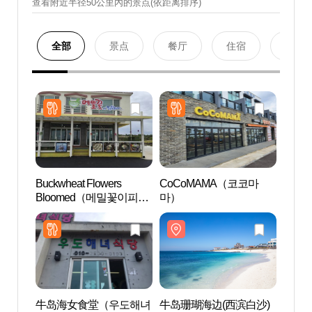
查看附近半径50公里內的景点(依距离排序)
全部
景点
餐厅
住宿
购物
Buckwheat Flowers
CoCoMAMA（코코마
牛岛珊
Bloomed（메밀꽃이피었
마）
우도 
습니다）
牛岛海女食堂（우도해녀
牛岛珊瑚海边(西滨白沙)
汉德