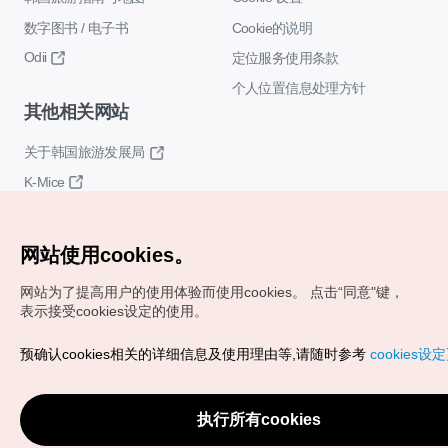
数字图书 / 电子书
Cookie的说明
Odii
定位服务使用条款
个人位置信息处理方针
其他相关网站
关于韩国旅游发展局
K-Mice
网站使用cookies。
网站为了提高用户的使用体验而使用cookies。
点击“同意"键，
表示接受cookies设定的使用。
Copyrights (c) 韩国旅游发展局版权所有
预确认cookies相关的详细信息及使用理由等,请随时参考
cookies设
如有相关疑问或建议，欢迎来信。
VISITKOREA官方邮箱
chnsim@knto.or.kr
执行所有cookies