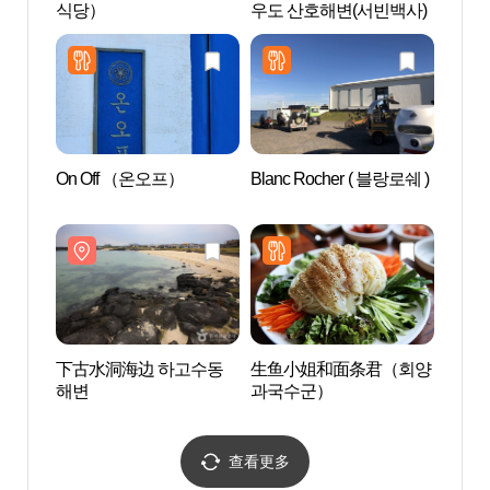
식당）
우도 산호해변(서빈백사)
（Hun
（훈
On Off （온오프）
Blanc Rocher ( 블랑로쉐 )
飞阳岛
도))
下古水洞海边 하고수동
生鱼小姐和面条君（회양
济州
해변
과국수군）
제주 
지
查看更多