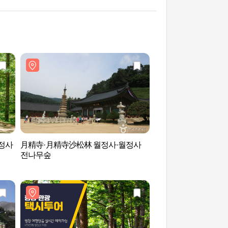
정사
月精寺·月精寺沙松林 월정사·월정사
五台山月精寺衫松林
전나무숲
전나무 숲길)