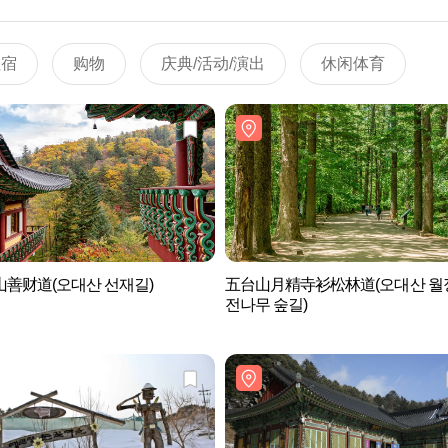
住宿
购物
庆典/活动/演出
休闲体育
善财道(오대산 선재길)
五台山月精寺衫松林道(오대산 월
전나무 숲길)