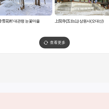
岭雪花村 대관령 눈꽃마을
上院寺(五台山) 상원사(오대산)
查看更多
实用信息
服务