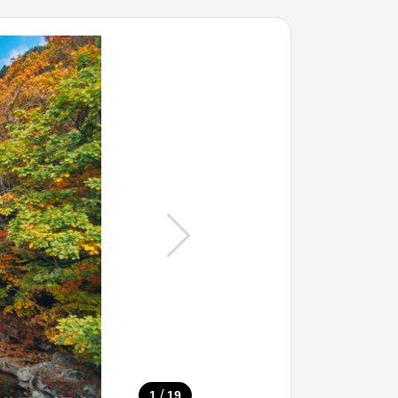
/
1
19