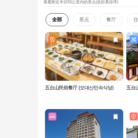
查看附近半径50公里內的景点(依距离排序)
全部
景点
餐厅
五台山民俗餐厅 (오대산민속식당)
五台山