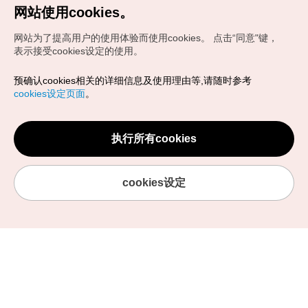
网站使用cookies。
网站为了提高用户的使用体验而使用cookies。
点击“同意"键，
欢迎来到韩国旅游发展局中
表示接受cookies设定的使用。
国办事处
预确认cookies相关的详细信息及使用理由等,请随时参考
cookies设定页面
。
在这里搜索韩国旅行的攻略信息，
为你即将到来的韩国之旅做准备吧！
执行所有cookies
cookies设定
小红书
支社简介
公告事项
资料室