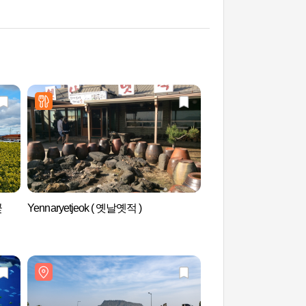
꽃
Yennaryetjeok ( 옛날옛적 )
小新家的油菜花田（
밭）