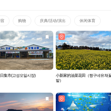
住宿
购物
庆典/活动/演出
休闲体育
5日集市(고성오일시장)
小新家的油菜花田（짱구네유채
밭）