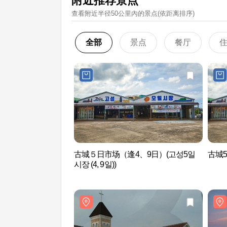
附近推荐景点
查看附近半径50公里內的景点(依距离排序)
全部
景点
餐厅
古城５日市场（逢4、9日）(고성5일
古城
시장 (4, 9일))