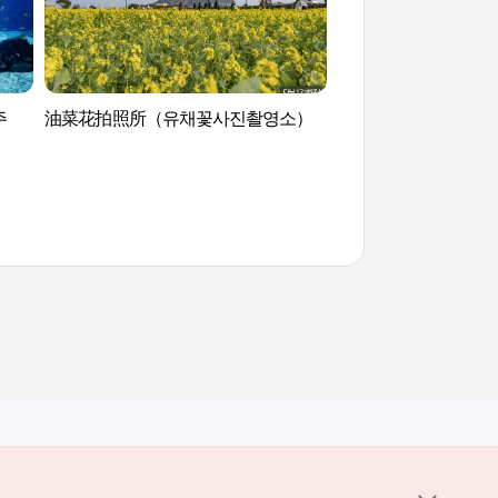
주
油菜花拍照所（유채꽃사진촬영소）
油菜花拍照所（유채
其他相关网站