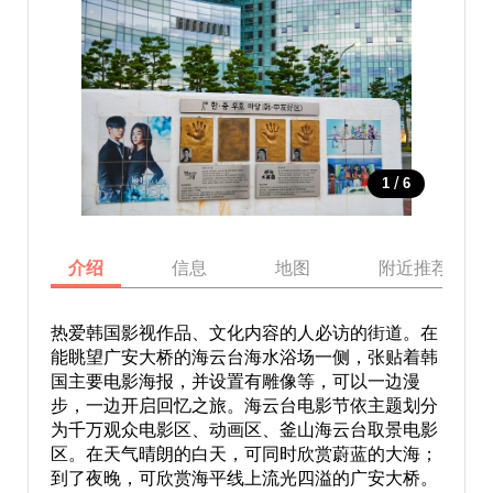
/
1
6
介绍
信息
地图
附近推荐景点
热爱韩国影视作品、文化内容的人必访的街道。在
能眺望广安大桥的海云台海水浴场一侧，张贴着韩
国主要电影海报，并设置有雕像等，可以一边漫
步，一边开启回忆之旅。海云台电影节依主题划分
为千万观众电影区、动画区、釜山海云台取景电影
区。在天气晴朗的白天，可同时欣赏蔚蓝的大海；
到了夜晚，可欣赏海平线上流光四溢的广安大桥。