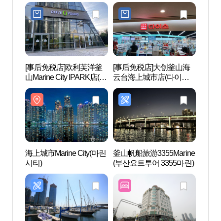
[事后免税店]欧利芙洋釜
[事后免税店]大创釜山海
海上城市
山Marine City IPARK店(올
云台海上城市店(다이소
시티)
리브영 부산마린시티아
부산해운대마린시티점)
이파크점)
海上城市Marine City(마린
釜山帆船旅游3355Marine
民乐水
시티)
(부산요트투어 3355마린)
공원)