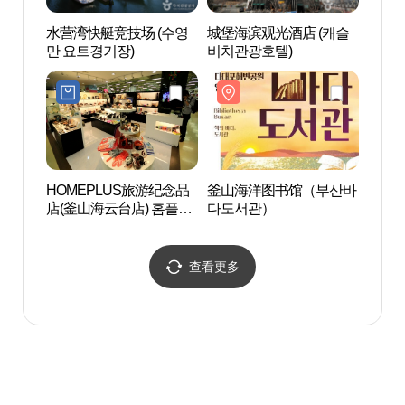
水营湾快艇竞技场 (수영
城堡海滨观光酒店 (캐슬
The 
만 요트경기장)
비치관광호텔)
HOMEPLUS旅游纪念品
釜山海洋图书馆（부산바
冬柏公
店(釜山海云台店) 홈플러
다도서관）
스 관광기념품점(부산 해
운대점)
查看更多