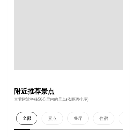
附近推荐景点
查看附近半径50公里內的景点(依距离排序)
全部
景点
餐厅
住宿
购物