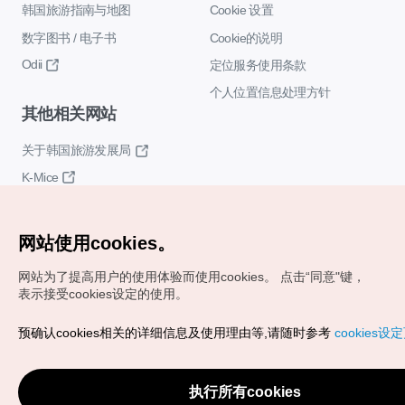
韩国旅游指南与地图
Cookie 设置
数字图书 / 电子书
Cookie的说明
Odii
定位服务使用条款
个人位置信息处理方针
其他相关网站
关于韩国旅游发展局
K-Mice
网站使用cookies。
网站为了提高用户的使用体验而使用cookies。
点击“同意"键，
表示接受cookies设定的使用。
Copyrights (c) 韩国旅游发展局版权所有
预确认cookies相关的详细信息及使用理由等,请随时参考
cookies设
如有相关疑问或建议，欢迎来信。
VISITKOREA官方邮箱
chnsim@knto.or.kr
执行所有cookies