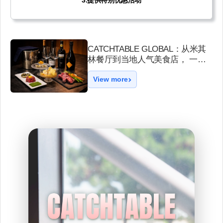
3.
提供特别优惠活动
CATCHTABLE GLOBAL：从米其
林餐厅到当地人气美食店， 一站
式搜索与预订美食餐厅（VISITKO
View more
REA会员专属优惠同步提供）