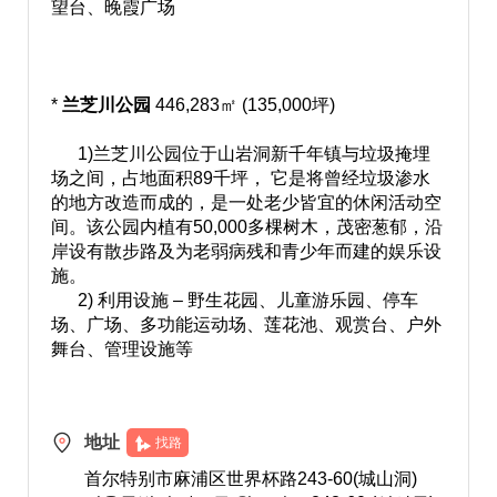
望台、晚霞广场
*
兰芝川公园
446,283㎡ (135,000坪)
1)兰芝川公园位于山岩洞新千年镇与垃圾掩埋
场之间，占地面积89千坪， 它是将曾经垃圾渗水
的地方改造而成的，是一处老少皆宜的休闲活动空
间。该公园内植有50,000多棵树木，茂密葱郁，沿
岸设有散步路及为老弱病残和青少年而建的娱乐设
施。
2) 利用设施 – 野生花园、儿童游乐园、停车
场、广场、多功能运动场、莲花池、观赏台、户外
舞台、管理设施等
地址
找路
首尔特别市麻浦区世界杯路243-60(城山洞)