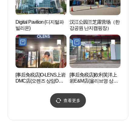
Digital Pavilion (디지털파
汉江公园兰芝露营场（한
韩国电
빌리온)
강공원 난지캠핑장）
화박물
[事后免税店]O-LENS上岩
[事后免税店]欧利芙洋上
兰芝
DMC店(오렌즈 상암DMC
岩E&M店(올리브영 상암
공원
점)
ENM점)
查看更多