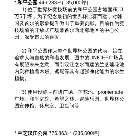
*
和平公园
446,283㎡(135,000坪)
1) 位于世界杯竞技场前的和平公园占地面积13
万5千坪，为了纪念最初的世界杯比赛而建，对韩
国及首尔的形象提升做出了重要贡献。目前作为竞
技场前的开放式广场兼首尔西北部地区的中心公
园，深受市民的喜爱。
2) 和平公园作为整个世界杯公园的代表，旨在
追求人与自然的和谐发展。园中的UNICEF广场具
有展望未来之意；而引汉江之水而建的兰芝莲花池
内则种植着木贼、鸢尾等具有超强净化能力的水生
植物。
3) 使用设施 – 前进广场、莲花池、promenade
广场、和平庭院、希望之林、冒险乐园、世界杯公
园宣传馆、休息室、卫生间等
*
兰芝汉江公园
776,863㎡ (235,000坪)