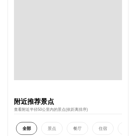
附近推荐景点
查看附近半径50公里內的景点(依距离排序)
全部
景点
餐厅
住宿
购物