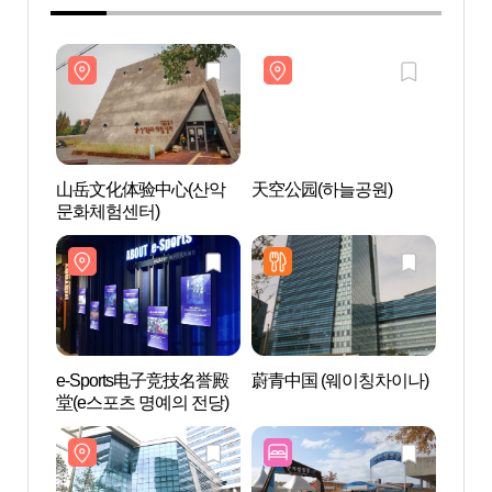
山岳文化体验中心(산악
天空公园(하늘공원)
山岳
문화체험센터)
문화체
e-Sports电子竞技名誉殿
蔚青中国 (웨이칭차이나)
e-S
堂(e스포츠 명예의 전당)
堂(e